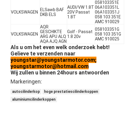
058103351E
Motornokkenas
AUDI/VW 1.8T
06A103351L
ELSawb BAF
VOLKSWAGEN
20V Passat
06A103351J
DKB ELS
Motor Koppelstang
1.8T
058 103 351E
AMC 910029
AQR
058103351G
Motortuimelaar
GESCHIKTE
Golf - Passat
VOLKSWAGEN
058 103 351G
ARG APU ALQ
1.8 20v
AMC 910025
AQA AJQ AGN
Motor van een autokleppen
Als u om het even welk onderzoek hebt!
Gelieve te verzenden naar
Cilinderkopreparaties
youngstar@youngstarmotor.com;
youngstarmotor@hotmail.com
TRAPASkatrol
Wij zullen u binnen 24hours antwoorden
Markeringen:
cilinderkoppakking
autocilinderkop
hoge prestatiescilinderkoppen
auto turbolader
aluminiumcilinderkoppen
De Pomp van de autoleiding
Automobiele Motoronderdelen