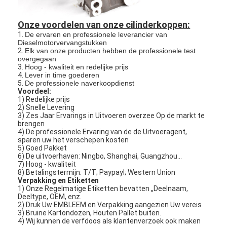
Onze voordelen van onze cilinderkoppen:
1.
De ervaren en professionele leverancier van
Dieselmotorvervangstukken
2.
Elk van onze producten hebben de professionele test
overgegaan
3.
Hoog - kwaliteit en redelijke prijs
4.
Lever in time goederen
5.
De professionele naverkoopdienst
Voordeel:
1) Redelijke prijs
2) Snelle Levering
3) Zes Jaar Ervarings in Uitvoeren overzee Op de markt te
brengen
4) De professionele Ervaring van de de Uitvoeragent,
sparen uw het verschepen kosten
5) Goed Pakket
6) De uitvoerhaven: Ningbo, Shanghai, Guangzhou…
7) Hoog - kwaliteit
Thuis
8) Betalingstermijn: T/T; Paypayl; Western Union
Verpakking en Etiketten
1) Onze Regelmatige Etiketten bevatten „Deelnaam,
Producten
Deeltype, OEM, enz.
2) Druk Uw EMBLEEM en Verpakking aangezien Uw vereis
3) Bruine Kartondozen, Houten Pallet buiten.
Video's
4) Wij kunnen de verfdoos als klantenverzoek ook maken