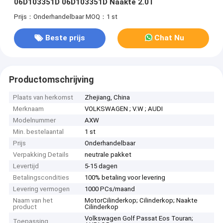
06D103351D 06D103351D Naakte 2.0T
Prijs：Onderhandelbaar
MOQ：1 st
Beste prijs
Chat Nu
Productomschrijving
Plaats van herkomst
Zhejiang, China
Merknaam
VOLKSWAGEN ; V.W ; AUDI
Modelnummer
AXW
Min. bestelaantal
1 st
Prijs
Onderhandelbaar
Verpakking Details
neutrale pakket
Levertijd
5-15 dagen
Betalingscondities
100% betaling voor levering
Levering vermogen
1000 PCs/maand
Naam van het
MotorCilinderkop; Cilinderkop; Naakte
product
Cilinderkop
Volkswagen Golf Passat Eos Touran;
Toepassing