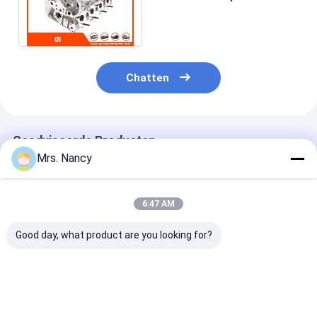
Q5 AXW 06D103351D
06D103351D Naakte 2.0T
Chatten
Geadviseerde Producten
Mrs. Nancy
6:47 AM
Good day, what product are you looking for?
11110-61A00-000
Aluminium
Aluminium leg
Aluminium
motorcilinderkop
cilinderkop vo
cilinderkop voor
voor Benz OM607
Ford Transit 2
Suzuki G16A-8V-
met 60000 KMS-
TDCI met 600