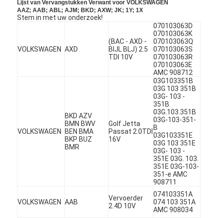
Lijst van Vervangstukken Verwant voor VOLKSWAGEN
Over ons
AAZ; AAB; ABL; AJM; BKD; AXW; JK; 1Y; 1X
Stem in met uw onderzoek!
070103063D
Fabriekstocht
070103063K
(BAC - AXD -
070103063Q
VOLKSWAGEN
AXD
BIJL BLJ) 2.5
070103063S
Kwaliteitscontrole
TDI 10V
070103063R
070103063E
AMC 908712
Neem contact met ons op
03G103351B
03G 103 351B
Chat Nu
03G- 103 -
351B
03G.103.351B
BKD AZV
03G-103-351-
BMN BWV
Golf Jetta
B
VOLKSWAGEN
BEN BMA
Passat 2.0TDI
03G103351E
het blok van de motorcilinder
BKP BUZ
16V
03G 103 351E
BMR
03G- 103 -
351E 03G. 103.
VOLLEDIGE CILINDERKOP
351E 03G-103-
351-e AMC
MotorCilinderkop
908711
074103351A
Vervoerder
VOLKSWAGEN
AAB
074 103 351A
motortrapas
2.4D 10V
AMC 908034