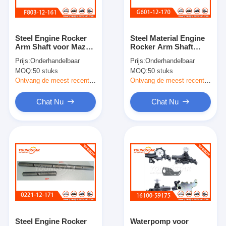
Over ons
Fabriekstocht
Steel Engine Rocker
Steel Material Engine
Arm Shaft voor Mazda
Rocker Arm Shaft
Kwaliteitscontrole
F8 Engine OEM F803-
OEM G601-12-160
Prijs:
Onderhandelbaar
Prijs:
Onderhandelbaar
12-161 / F803-12-171
G601-12-170 met
MOQ:
50 stuks
MOQ:
50 stuks
precieze afmeting voor
Neem contact met ons op
Mazda G6
Ontvang de meest recente Prijs
Ontvang de meest recente Prijs
Chat Nu
Chat Nu
Chat Nu
het blok van de motorcilinder
VOLLEDIGE CILINDERKOP
MotorCilinderkop
motortrapas
Steel Engine Rocker
Waterpomp voor