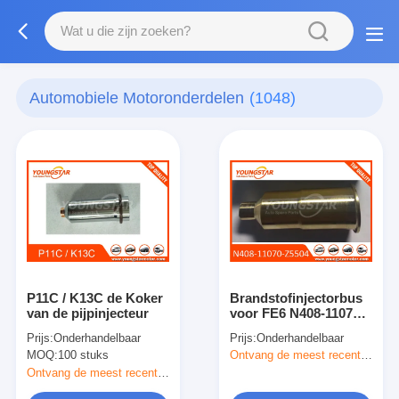
Automobiele Motoronderdelen
(1048)
P11C / K13C de Koker
Brandstofinjectorbus
van de pijpinjecteur
voor FE6 N408-11070-
Z5504 NISSAN TRUCK
Prijs:
Onderhandelbaar
Prijs:
Onderhandelbaar
FE6-12V Motor
MOQ:
100 stuks
Ontvang de meest recente Prijs
Ontvang de meest recente Prijs