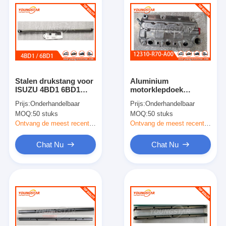
Stalen drukstang voor
Aluminium
ISUZU 4BD1 6BD1
motorklepdoek
Heavy-Duty Engine
cilinderkopdoek voor
Prijs:
Onderhandelbaar
Prijs:
Onderhandelbaar
Direct Fit
Honda Pilot J35Z OEM
MOQ:
50 stuks
MOQ:
50 stuks
12310-R70-A00 12320-
R70-A00
Ontvang de meest recente Prijs
Ontvang de meest recente Prijs
Chat Nu
Chat Nu
Thuis
Producten
Video's