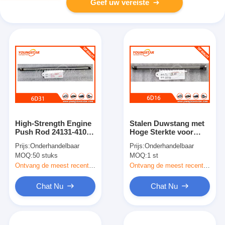
Geef uw vereiste
High-Strength Engine
Stalen Duwstang met
Push Rod 24131-41001
Hoge Sterkte voor
ME012991 voor
Mitsubishi Fuso Truck
Prijs:
Onderhandelbaar
Prijs:
Onderhandelbaar
Mitsubishi 6D31 met
Motor Directe
MOQ:
50 stuks
MOQ:
1 st
precieze OE-dimensie
Pasvorm
en anti-deformatie
Ontvang de meest recente Prijs
Ontvang de meest recente Prijs
Chat Nu
Chat Nu