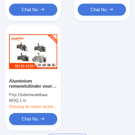
motorklepknop
Chat Nu
Chat Nu
Aluminium
remwielcilinder voor
Hyundai HD45 HD65
Prijs:
Onderhandelbaar
HD72 HD78 OEM
MOQ:
1 st
58120-45201 58220-
45201 58320-45201
Ontvang de meest recente Prijs
58420-45201
Chat Nu