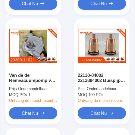
Chat Nu
Chat Nu
Van de de
22138-84002
Remvacuümpomp van
2213884002 Buispijp
1GD 2GD OEM 29300-
D6CA
Prijs:
Onderhandelbaar
Prijs:
Onderhandelbaar
11020
MOQ:
PCs 1
MOQ:
100 PCs
Ontvang de meest recente Prijs
Ontvang de meest recente Prijs
Chat Nu
Chat Nu