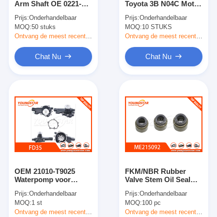
Arm Shaft OE 0221-12-
Toyota 3B N04C Motor
Motornokkenas
171 0305-12-161 voor
met gietijzeren
Prijs:
Onderhandelbaar
Prijs:
Onderhandelbaar
1984 Mazda B2000
behuizing OEM 16100-
MOQ:
Motor Koppelstang
50 stuks
MOQ:
10 STUKS
2.0L
59175
Ontvang de meest recente Prijs
Ontvang de meest recente Prijs
Motortuimelaar
Chat Nu
Chat Nu
Motor van een autokleppen
Cilinderkopreparaties
TRAPASkatrol
cilinderkoppakking
auto turbolader
OEM 21010-T9025
FKM/NBR Rubber
De Pomp van de autoleiding
Waterpomp voor
Valve Stem Oil Seal
Nissan FD35 Motor
Voor Mitsubishi 4D31
Prijs:
Onderhandelbaar
Prijs:
Onderhandelbaar
Waterpomp
4D34 6D31 6D34 6D16
Automobiele Motoronderdelen
MOQ:
1 st
MOQ:
100 pc
Motor met 1 JAAR
garantie
Ontvang de meest recente Prijs
Ontvang de meest recente Prijs