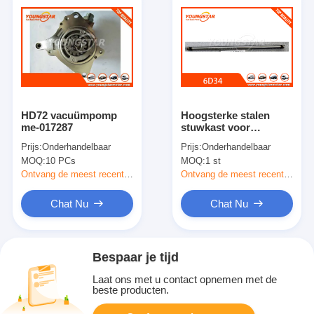
HD72 vacuümpomp
Hoogsterke stalen
me-017287
stuwkast voor
Mitsubishi 6D34-motor
Prijs:
Onderhandelbaar
Prijs:
Onderhandelbaar
met slijtvast vermogen
MOQ:
10 PCs
MOQ:
1 st
Ontvang de meest recente Prijs
Ontvang de meest recente Prijs
Chat Nu
Chat Nu
Bespaar je tijd
Laat ons met u contact opnemen met de
beste producten.