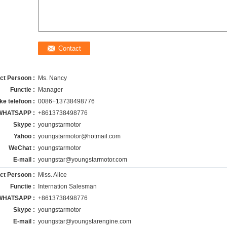
ct Persoon :
Ms. Nancy
Functie :
Manager
ke telefoon :
0086+13738498776
WHATSAPP :
+8613738498776
Skype :
youngstarmotor
Yahoo :
youngstarmotor@hotmail.com
WeChat :
youngstarmotor
E-mail :
youngstar@youngstarmotor.com
ct Persoon :
Miss. Alice
Functie :
Internation Salesman
WHATSAPP :
+8613738498776
Skype :
youngstarmotor
E-mail :
youngstar@youngstarengine.com