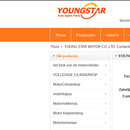
Verstr
Thuis
Producten
video's
Thuis
YOUNG STAR MOTOR CO.,LTD. Contactin
YOUNG
Alle producten
het blok van de motorcilinder
VOLLEDIGE CILINDERKOP
Fac
MotorCilinderkop
Zakelij
motortrapas
Cont
Motornokkenas
Motor Koppelstang
Motortuimelaar