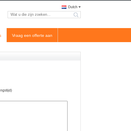
Dutch
search
s
Vraag een offerte aan
gstijd)