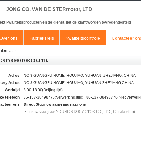
JONG CO. VAN DE STERmotor, LTD.
ekt kwaliteitsproducten en de dienst, liet de klant worden tevredengesteld
Over ons
Fabrieksreis
Kwaliteitscontrole
Contacteer on
formatie
 STAR MOTOR CO.,LTD.
Adres :
NO.3 GUANGFU HOME, HOUJIAO, YUHUAN, ZHEJIANG, CHINA
tory Adres :
NO.3 GUANGFU HOME, HOUJIAO, YUHUAN,ZHEJIANG,CHINA
Werktijd :
8:00-18:00(Beijing tijd)
ke telefoon :
86-137-38498776(Verwerkingstijd) 86-137-38498776(Niet Verwerkin
acteer ons :
Direct Stuur uw aanvraag naar ons