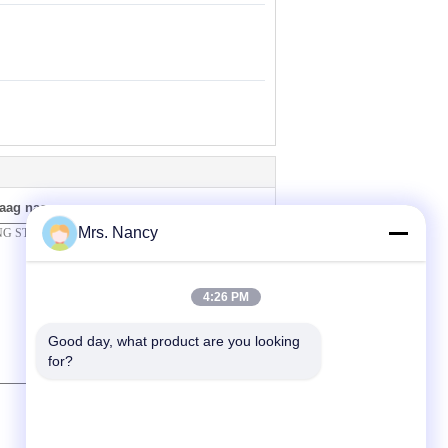
raag naar ons
Mrs. Nancy
4:26 PM
Good day, what product are you looking 
for?
(
0
/ 3000)