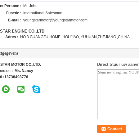
ct Persoon :
Mr. John
Functie :
International Salesman
E-mail :
youngstarmotor@youngstarmotor.com
STAR ENGINE CO.,LTD
Adres :
NO.3 GUANGFU HOME, HOUJIAO, YUHUAN,ZHEJIANG ,CHINA
tgegevens
Direct Stuur uw aanv
STAR MOTOR CO.,LTD.
persoon:
Ms. Nancy
6+13738498776