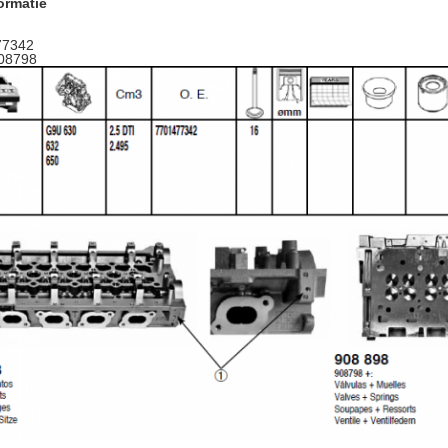
ormatie
77342
08798