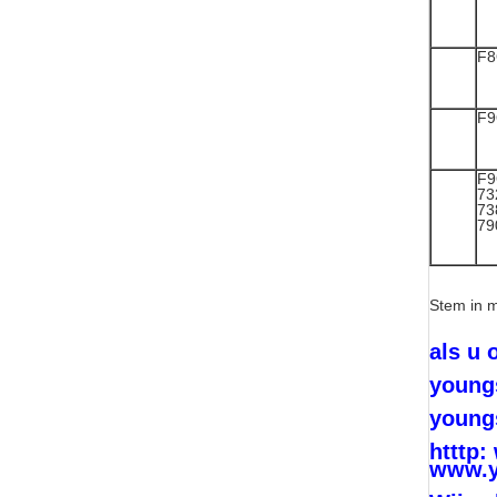
F
F
F
73
73
79
Stem in 
als u 
young
young
htttp
www.y