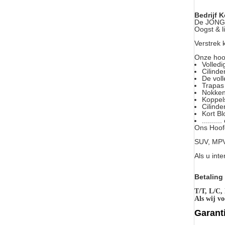
Bedrijf K
De JONGE
Oogst & l
Verstrek 
Onze hoo
Volledi
Cilinde
De voll
Trapas
Nokke
Koppel
Cilinde
Kort Bl
.........
Ons Hoof
SUV, MPV,
Als u int
Betaling 
T/T, L/C,
Als wij v
Garant