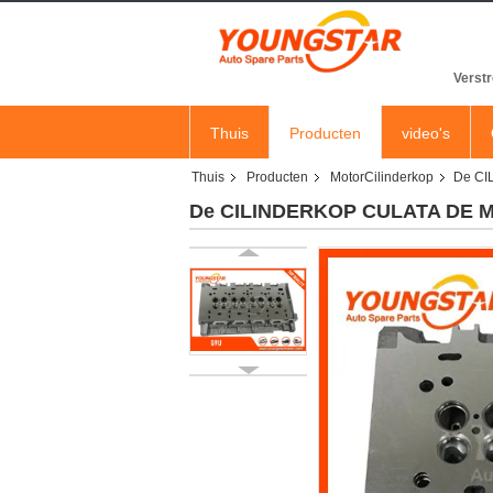
Verstr
Thuis
Producten
video's
Thuis
Producten
MotorCilinderkop
De CI
De CILINDERKOP CULATA DE MO