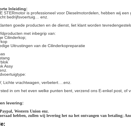
orte Inleiding:
 STERmotor is professioneel voor Dieselmotordelen, hebben wij een 
icht bedrijfsvoertuig… enz.
klanten goede producten en de dienst, liet klant worden tevredengestel
fdproducten met inbegrip van:
ge Cilinderkop;
rkop
edige Uitrustingen van de Cilinderkopreparatie
nas
stang
rblok
ok Assy
. enz.
dvoertuigtype:
 Lichte vrachtwagen, verbetert….enz.
ersted in om het even welke punten bent, verzend ons E-enkel post, of 
en levering:
 Paypal, Western Union enz.
oorraad hebben, zullen wij levering het na het ontvangen van betaling; An
ie: