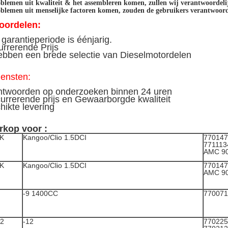
oblemen uit kwaliteit & het assembleren komen, zullen wij verantwoordel
oblemen uit menselijke factoren komen, zouden de gebruikers verantwoor
oordelen:
garantieperiode is éénjarig.
rrerende Prijs
ebben een brede selectie van Dieselmotordelen
ensten:
ntwoorden op onderzoeken binnen 24 uren
urrerende prijs en Gewaarborgde kwaliteit
hikte levering
rkop voor :
K
Kangoo/Clio 1.5DCI
770147
771113
AMC 9
K
Kangoo/Clio 1.5DCI
770147
AMC 9
-9 1400CC
770071
2
-12
770225