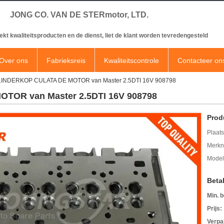
JONG CO. VAN DE STERmotor, LTD.
ekt kwaliteitsproducten en de dienst, liet de klant worden tevredengesteld
Over ons
Fabrieksreis
Kwaliteitscontrole
Contacteer on
LINDERKOP CULATA DE MOTOR van Master 2.5DTI 16V 908798
TOR van Master 2.5DTI 16V 908798
Prod
Plaats
Merkn
Mode
Beta
Min. b
Prijs:
Verpa