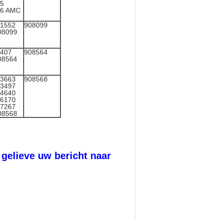
5
96 AMC
1552
908099
08099
407
908564
08564
3663
908568
3497
4640
6170
7267
08568
 gelieve uw bericht naar