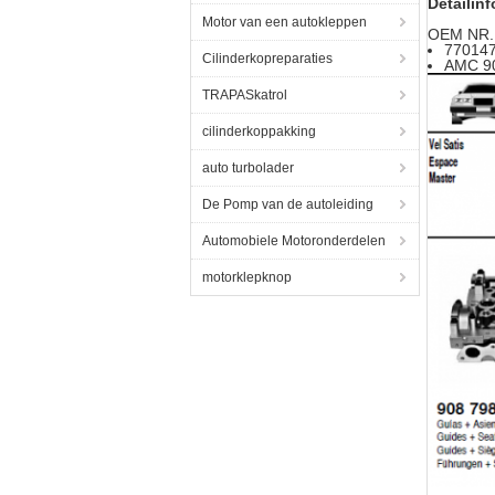
Detailinf
Motor van een autokleppen
OEM NR.
77014
Cilinderkopreparaties
AMC 9
TRAPASkatrol
cilinderkoppakking
auto turbolader
De Pomp van de autoleiding
Automobiele Motoronderdelen
motorklepknop