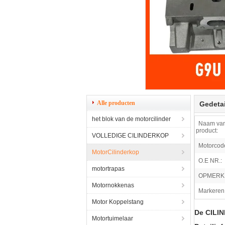
Alle producten
Gedetai
het blok van de motorcilinder
Naam van
product:
VOLLEDIGE CILINDERKOP
Motorcod
MotorCilinderkop
O.E NR.:
motortrapas
OPMERK
Motornokkenas
Markeren
Motor Koppelstang
De CILI
Motortuimelaar