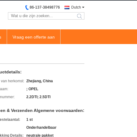
86-137-38498776
Dutch
search
s
Vraag een offerte aan
uctdetails:
 van herkomst:
Zhejiang, China
aam:
; OPEL
lnummer:
2.2DTI; 2.5DTI
len & Verzenden Algemene voorwaarden:
estelaantal:
1 st
Onderhandelbaar
kking Details:
neutrale pakket