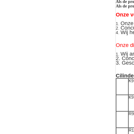
Als de pr
Als de pr
Onze v
Onze 
1.
Concu
2.
Wij h
4.
Onze di
Wij a
1.
2. Conc
3. Gesc
Cilinde
K9
K9
R9
R1