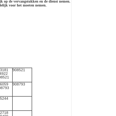
ijk op de vervangstukken en de dienst nemen.
delijk voor het moeten nemen.
3181
908521
4922
08521
6059
908793
08793
5244
2718