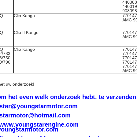
440388
44001
908098
8Q
Clio Kango
770147
AMC 9
9Q
Clio II Kango
770147
AMC 9
9Q
Clio Kango
770147
2/733
770147
8/750
770147
0/796
770147
770147
AMC 9
met uw onderzoek!
om het even welk onderzoek hebt, te verzenden
star@youngstarmotor.com
starmotor@hotmail.com
: www.youngstarengine.com
oungstarmotor.com