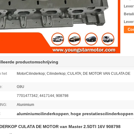
Levert
Betal
Lever
Con
lleerde productomschrijving
 het
MotorCilinderkop; Cilinderkop; CULATA; DE MOTOR VAN CULATA DE
e:
G9U
7701477342; 4417144; 908798
ING:
Alunimium
aluminiumcilinderkoppen
hoge prestatiescilinderkoppen
:
,
NDERKOP CULATA DE MOTOR van Master 2.5DTI 16V 908798