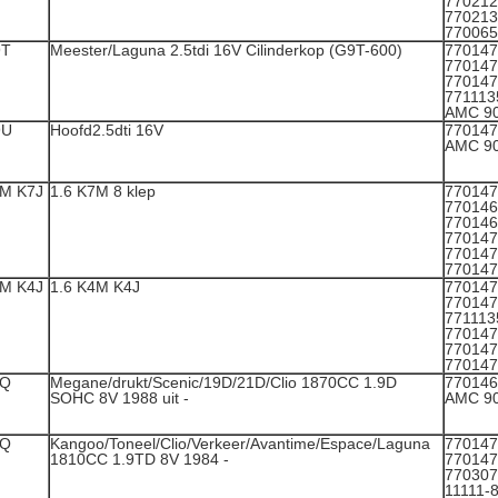
770212
770213
770065
9T
Meester/Laguna 2.5tdi 16V Cilinderkop (G9T-600)
770147
770147
770147
771113
AMC 9
9U
Hoofd2.5dti 16V
770147
AMC 9
M K7J
1.6 K7M 8 klep
770147
770146
770146
770147
770147
770147
M K4J
1.6 K4M K4J
770147
770147
771113
770147
770147
770147
8Q
Megane/drukt/Scenic/19D/21D/Clio 1870CC 1.9D
770146
SOHC 8V 1988 uit -
AMC 9
8Q
Kangoo/Toneel/Clio/Verkeer/Avantime/Espace/Laguna
770147
1810CC 1.9TD 8V 1984 -
770147
770307
11111-