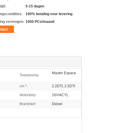
ijd:
5-15 dagen
ingscondities:
100% betaling voor levering
ing vermogen:
1000 PCs/maand
tact
Master Espace
Toepassing:
cm ³:
2.2DTI; 2.5DTI
Motorklep:
16V/4CYL
Brandstof:
Diesel