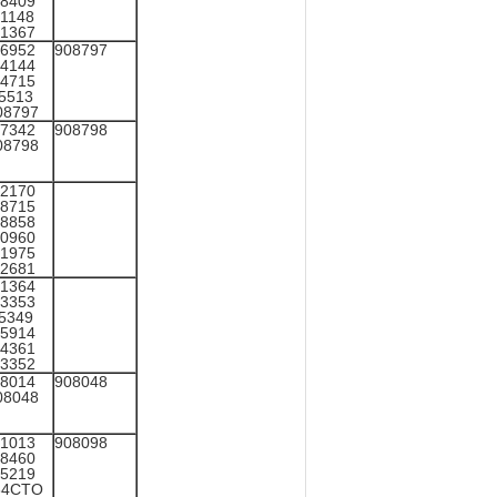
8409
1148
1367
6952
908797
4144
4715
5513
08797
7342
908798
08798
2170
8715
8858
0960
1975
2681
1364
3353
5349
5914
4361
3352
8014
908048
08048
1013
908098
8460
5219
84CTO