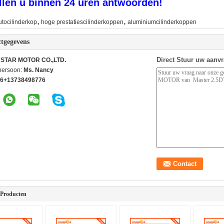
llen u binnen 24 uren antwoorden!
,
,
utocilinderkop
hoge prestatiescilinderkoppen
aluminiumcilinderkoppen
tgegevens
Direct Stuur uw aanv
STAR MOTOR CO.,LTD.
persoon:
Ms. Nancy
6+13738498776
 Producten