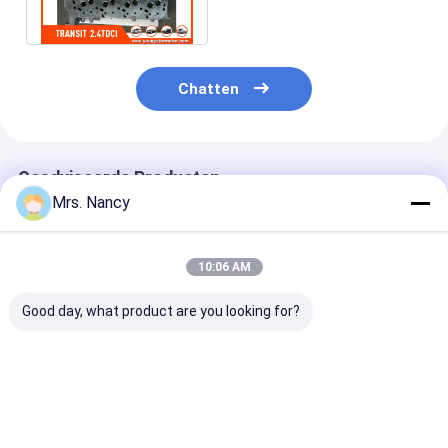
Doorgangsmotor
Chatten
Geadviseerde Producten
Mrs. Nancy
10:06 AM
Good day, what product are you looking for?
11110-61A00-000
Aluminium
Aluminium leg
Aluminium
motorcilinderkop
cilinderkop vo
cilinderkop voor
voor Benz OM607
Ford Transit 2
Suzuki G16A-8V-
met 60000 KMS-
TDCI met 600
motor met 60000
garantie
garantie
Beste prijs
Beste prijs
Beste pri