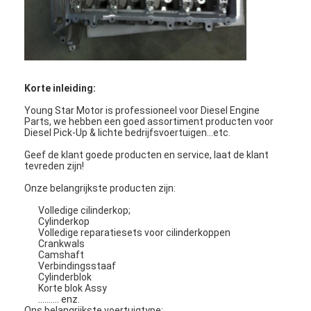
Korte inleiding:
Young Star Motor is professioneel voor Diesel Engine
Parts, we hebben een goed assortiment producten voor
Diesel Pick-Up & lichte bedrijfsvoertuigen...etc.
Geef de klant goede producten en service, laat de klant
tevreden zijn!
Onze belangrijkste producten zijn:
Volledige cilinderkop;
Cylinderkop
Thuis
Volledige reparatiesets voor cilinderkoppen
Crankwals
Camshaft
Producten
Verbindingsstaaf
Cylinderblok
Korte blok Assy
Video's
.......... enz.
Ons belangrijkste voertuigtype: