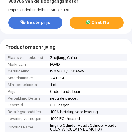
908766 van de Doorgangsmotor
Prijs：Onderhandelbaar
MOQ：1 st
Beste prijs
Chat Nu
Productomschrijving
Plaats van herkomst
Zhejiang, China
Merknaam
FORD
Certificering
ISO 9001 / TS16949
Modelnummer
2.4TDCI
Min. bestelaantal
1 st
Prijs
Onderhandelbaar
Verpakking Details
neutrale pakket
Levertijd
5-15 dagen
Betalingscondities
100% betaling voor levering
Levering vermogen
1000 PCs/maand
Engine Cylinder Head ; Cylinder Head ;
Product Name
CULATA ; CULATA DE MOTOR