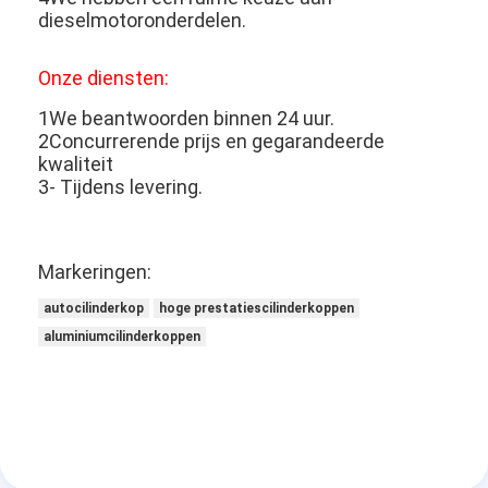
Motornokkenas
dieselmotoronderdelen.
Motor Koppelstang
Onze diensten:
Motortuimelaar
1We beantwoorden binnen 24 uur.
2Concurrerende prijs en gegarandeerde
Motor van een autokleppen
kwaliteit
3- Tijdens levering.
Cilinderkopreparaties
TRAPASkatrol
Markeringen:
cilinderkoppakking
autocilinderkop
hoge prestatiescilinderkoppen
aluminiumcilinderkoppen
auto turbolader
De Pomp van de autoleiding
Automobiele Motoronderdelen