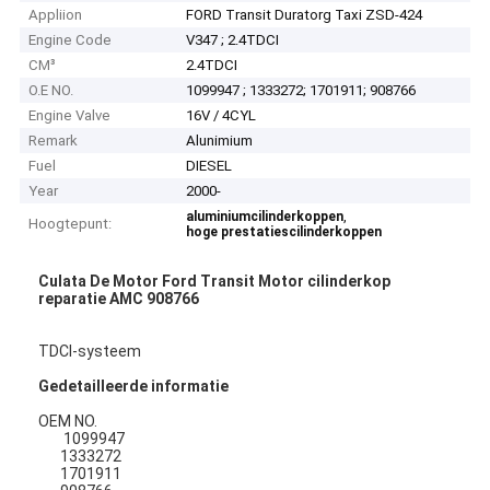
Appliion
FORD Transit Duratorg Taxi ZSD-424
Engine Code
V347 ; 2.4TDCI
CM³
2.4TDCI
O.E NO.
1099947 ; 1333272; 1701911; 908766
Engine Valve
16V / 4CYL
Remark
Alunimium
Fuel
DIESEL
Year
2000-
,
aluminiumcilinderkoppen
Hoogtepunt:
hoge prestatiescilinderkoppen
Culata De Motor Ford Transit Motor cilinderkop
reparatie AMC 908766
TDCI-systeem
Gedetailleerde informatie
OEM NO.
1099947
1333272
1701911