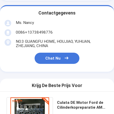
motorklepknop
Contactgegevens
Ms. Nancy
0086+13738498776
NO.3 GUANGFU HOME, HOUJIAO, YUHUAN,
ZHEJIANG, CHINA
Chat Nu
Krijg De Beste Prijs Voor
Culata DE Motor Ford de
Cilinderkopreparatie AMC
908766 van de