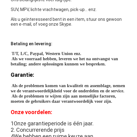
Over ons
SUV, MPV, lichte vrachtwagen, pick-up... enz.
Fabriekstocht
Als u geïnteresseerd bent in een item, stuur ons gewoon
een e-mail, of voeg onze Skype.
Kwaliteitscontrole
Betaling en levering:
Neem contact met ons op
T/T, L/C, Paypal, Western Union enz.
Als we voorraad hebben, leveren we het na ontvangst van
Chat Nu
betaling; andere oplossingen kunnen we bespreken.
Garantie:
Als de problemen komen van kwaliteit en assemblage, nemen
het blok van de motorcilinder
we de verantwoordelijkheid voor de onderdelen en de service.
Als de problemen te wijten zijn aan menselijke factoren,
VOLLEDIGE CILINDERKOP
moeten de gebruikers daar verantwoordelijk voor zijn.
Onze voordelen:
MotorCilinderkop
1Onze garantieperiode is één jaar.
motortrapas
2. Concurrerende prijs
4We hebben een ruime keuze aan