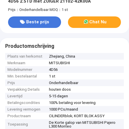
4D56 2.5TD met ZUIGER 21102-42K00A
Prijs：Onderhandelbaar
MOQ：1 st
Beste prijs
Chat Nu
Productomschrijving
Plaats van herkomst
Zhejiang, China
Merknaam
MITSUBISHI
Modelnummer
4D56
Min. bestelaantal
1 st
Prijs
Onderhandelbaar
Verpakking Details
houten doos
Levertijd
5-15 dagen
Betalingscondities
100% betaling voor levering
Levering vermogen
1000 PCs/maand
Productnaam
CILINDERblok; KORT BLOK ASSY
De Korte galop van MITSUBISHI Pajero
Toepassing
L300 Monteo