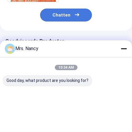
Chatten
Geadviseerde Producten
Mrs. Nancy
10:34 AM
Good day, what product are you looking for?
Volledige pakket
Krukastandwiel van
6WG1 Volledig
voor Nissan QR25
gelegeerd staal OEM
cilinderkop vo
QR20 met MLS-
13521-74040 met
Isuzu Truck m
cilinderkoppakket en
30000 km garantie
gietijzeren ma
30000 km garantie
voor Toyota-
en 30000 km
Beste prijs
Beste prijs
Beste pri
motoren
garantie