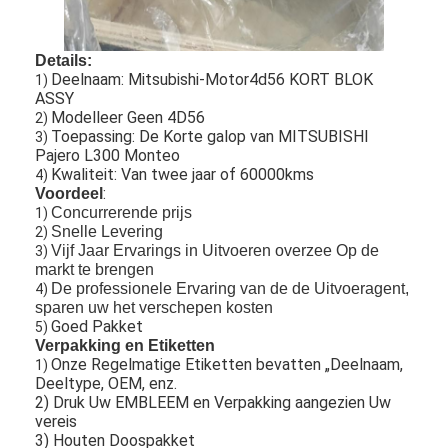
Over ons
Details:
Fabriekstocht
Deelnaam: Mitsubishi-Motor4d56 KORT BLOK
1)
ASSY
Kwaliteitscontrole
Modelleer Geen 4D56
2)
Toepassing: De Korte galop van MITSUBISHI
3)
Neem contact met ons op
Pajero L300 Monteo
Kwaliteit: Van twee jaar of 60000kms
4)
:
Voordeel
Chat Nu
Concurrerende prijs
1)
Snelle Levering
2)
Vijf Jaar Ervarings in Uitvoeren overzee Op de
3)
markt te brengen
het blok van de motorcilinder
De professionele Ervaring van de de Uitvoeragent,
4)
sparen uw het verschepen kosten
Goed Pakket
5)
VOLLEDIGE CILINDERKOP
Verpakking en Etiketten
Onze Regelmatige Etiketten bevatten „Deelnaam,
1)
MotorCilinderkop
Deeltype, OEM, enz.
2) Druk Uw EMBLEEM en Verpakking aangezien Uw
motortrapas
vereis
3) Houten Doospakket