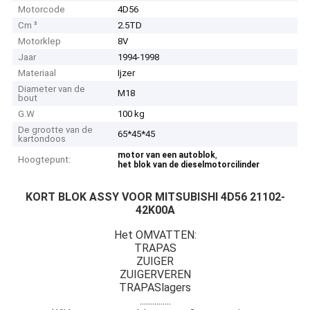
Motorcode
4D56
Cm ³
2.5TD
Motorklep
8V
Jaar
1994-1998
Materiaal
Ijzer
Diameter van de
M18
bout
G.W
100 kg
De grootte van de
65*45*45
kartondoos
,
motor van een autoblok
Hoogtepunt:
het blok van de dieselmotorcilinder
KORT BLOK ASSY VOOR MITSUBISHI 4D56
21102-
42K00A
Het OMVATTEN:
TRAPAS
ZUIGER
ZUIGERVEREN
TRAPASlagers
...............