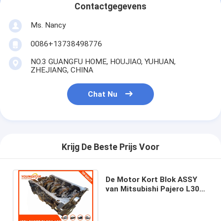
motorklepknop
Contactgegevens
Ms. Nancy
0086+13738498776
NO.3 GUANGFU HOME, HOUJIAO, YUHUAN,
ZHEJIANG, CHINA
Chat Nu
Krijg De Beste Prijs Voor
De Motor Kort Blok ASSY
van Mitsubishi Pajero L300
4D56 2.5TD met ZUIGER
21102-42K00A