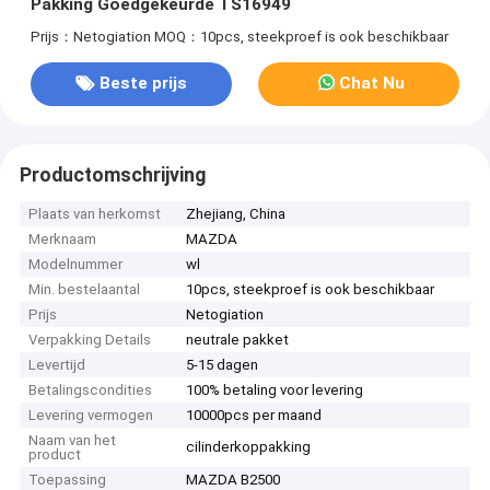
Pakking Goedgekeurde TS16949
Prijs：Netogiation
MOQ：10pcs, steekproef is ook beschikbaar
Beste prijs
Chat Nu
Productomschrijving
Plaats van herkomst
Zhejiang, China
Merknaam
MAZDA
Modelnummer
wl
Min. bestelaantal
10pcs, steekproef is ook beschikbaar
Prijs
Netogiation
Verpakking Details
neutrale pakket
Levertijd
5-15 dagen
Betalingscondities
100% betaling voor levering
Levering vermogen
10000pcs per maand
Naam van het
cilinderkoppakking
product
Toepassing
MAZDA B2500