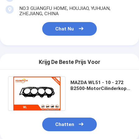
NO.3 GUANGFU HOME, HOUJIAO, YUHUAN,
ZHEJIANG, CHINA
Chat Nu
Krijg De Beste Prijs Voor
MAZDA WL51 - 10 - 272
B2500-MotorCilinderkop
Pakking Goedgekeurde
TS16949
Thuis
Producten
Chatten
Video's