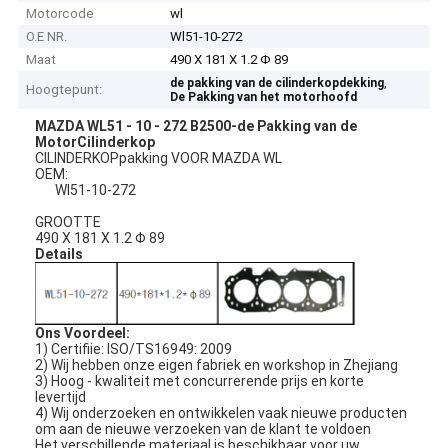
Motorcode
wl
O.E NR.
Wl51-10-272
Maat
490 X 181 X 1.2 Φ 89
,
de pakking van de cilinderkopdekking
Hoogtepunt:
De Pakking van het motorhoofd
MAZDA WL51 - 10 - 272 B2500-de Pakking van de
MotorCilinderkop
CILINDERKOPpakking VOOR MAZDA WL
OEM:
Wl51-10-272
GROOTTE
490 X 181 X 1.2 Φ 89
Details
Ons Voordeel:
1) Certifiie: ISO/TS16949: 2009
2) Wij hebben onze eigen fabriek en workshop in Zhejiang
3) Hoog - kwaliteit met concurrerende prijs en korte
levertijd
4) Wij onderzoeken en ontwikkelen vaak nieuwe producten
om aan de nieuwe verzoeken van de klant te voldoen
Het verschillende materiaal is beschikbaar voor uw