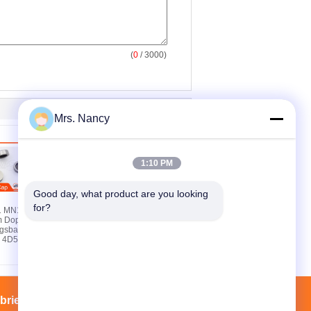
(
0
/ 3000)
Mrs. Nancy
1:10 PM
Good day, what product are you looking 
for?
1 MN187819
Mitsubishi 4D56U
m Dop Motor
Klepsteelafdichting
ngsbak Voor
MD184303 voor
hi 4D56U16V
Hyundai
brieksreis
Contacten
Sitemap