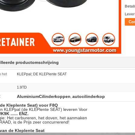
Betal
Lever
Con
lleerde productomschrijving
 het
KLEPpal; DE KLEPlente SEAT
1.9TD
AluminiumCilinderkoppen
autocilinderkop
:
,
(de Kleplente Seat) voor F8Q
en KLEPpal (de KLEPlente SEAT) leveren Voor
K9K ...... ENZ.
ie: Het carbureren, het doven, het aanmaken
AD, is de Prijs zeer concurrerend!
van de Kleplente Seat