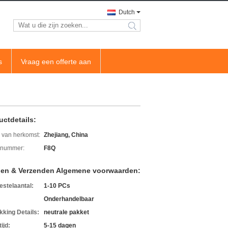
Dutch
search
s
Vraag een offerte aan
uctdetails:
 van herkomst:
Zhejiang, China
lnummer:
F8Q
len & Verzenden Algemene voorwaarden:
estelaantal:
1-10 PCs
Onderhandelbaar
kking Details:
neutrale pakket
ijd:
5-15 dagen