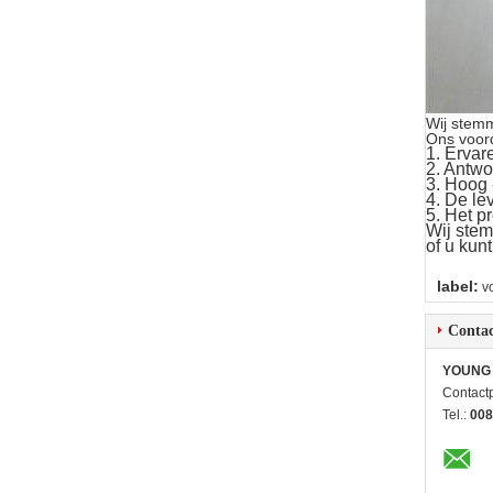
Wij stem
Ons voor
1.
Ervar
2. Antw
3.
Hoog -
4.
De lev
5. Het p
Wij stem
of u kun
label:
v
Contac
YOUNG 
Contact
Tel.:
008