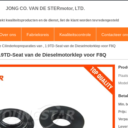
JONG CO. VAN DE STERmotor, LTD.
ekt kwaliteitsproducten en de dienst, liet de klant worden tevredengesteld
Over ons
Fabrieksreis
Kwaliteitscontrole
Contacteer on
 Cilinderkopreparaties van , 1.9TD-Seat van de Dieselmotorklep voor F8Q
1.9TD-Seat van de Dieselmotorklep voor F8Q
Prod
Plaats
Mode
Beta
Min. b
Prijs:
Verpa
Levert