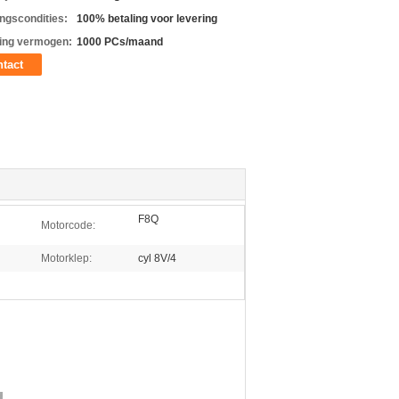
ingscondities:
100% betaling voor levering
ing vermogen:
1000 PCs/maand
tact
F8Q
Motorcode:
Motorklep:
cyl 8V/4