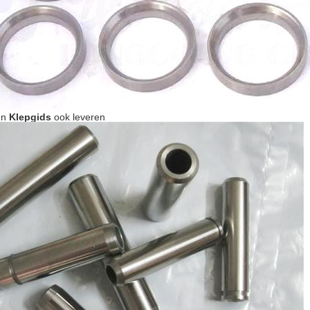
en
Klepgids
ook leveren