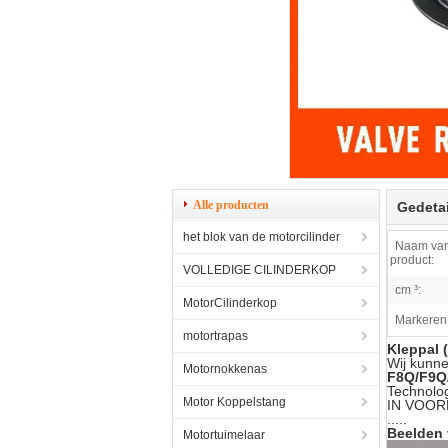
Alle producten
Gedetai
het blok van de motorcilinder
Naam van
product:
VOLLEDIGE CILINDERKOP
cm ³:
MotorCilinderkop
Markeren
motortrapas
Kleppal 
Wij kunn
Motornokkenas
F8Q/F9Q/
Technolog
Motor Koppelstang
IN VOORRA
.....
Beelden 
Motortuimelaar