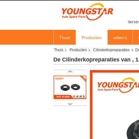
Verstr
Thuis
Producten
video's
Thuis
Producten
Cilinderkopreparaties
De
De Cilinderkopreparaties van , 