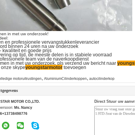
men in met uw onderzoek!
deel:
en en professionele vervangstukkenleverancier
oord binnen 24 uren na uw onderzoek
 kwaliteit en goede prijs
ering op tijd, de meeste delen is in stabiele voorraad
rofessionele team van de naverkoopdienst
men in met uw onderzoek, pls verzend uw bericht naar
youngs
t onze skype
youngstarmotor
toevoegen
,
,
olledige motoruitrustingen
AluminiumCilinderkoppen
autocilinderkop
tgegevens
Direct Stuur uw aanv
STAR MOTOR CO.,LTD.
persoon:
Ms. Nancy
6+13738498776