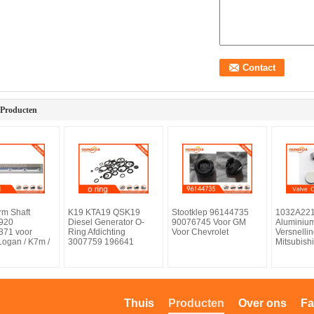
 Producten
rm Shaft
K19 KTA19 QSK19
Stootklep 96144735
1032A22
920
Diesel Generator O-
90076745 Voor GM
Aluminiu
371 voor
Ring Afdichting
Voor Chevrolet
Versnelli
Logan / K7m /
3007759 196641
Mitsubis
Thuis
Producten
Over ons
Fa