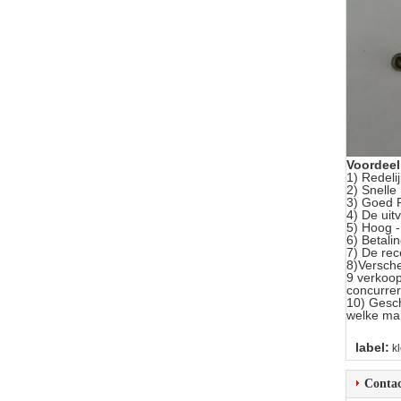
Voordeel
1)
Redelij
2)
Snell
3) Goed 
4) De ui
5) Hoog - 
6) Betali
7) De rec
8)Versch
9 verkoop
concurre
10) Gesch
welke man
label:
k
Contac