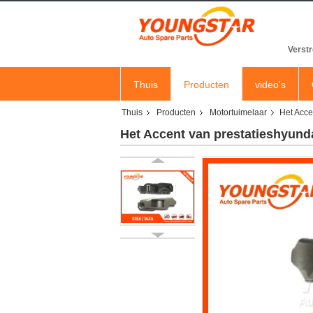
Verstr
Thuis
Producten
video's
Thuis
Producten
Motortuimelaar
Het Acce
Het Accent van prestatieshyunda