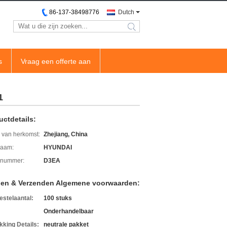
86-137-38498776
Dutch
search
s
Vraag een offerte aan
1
uctdetails:
 van herkomst:
Zhejiang, China
aam:
HYUNDAI
lnummer:
D3EA
len & Verzenden Algemene voorwaarden:
estelaantal:
100 stuks
Onderhandelbaar
kking Details:
neutrale pakket