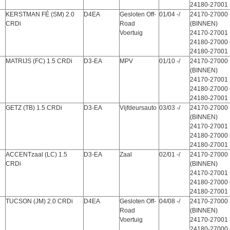
24180-27001
KERSTMAN FÉ (SM) 2.0
D4EA
Gesloten Off-
01/04 -/
24170-27000
CRDi
Road
(BINNEN)
Voertuig
24170-27001
24180-27000 
24180-27001
MATRIJS (FC) 1.5 CRDi
D3-EA
MPV
01/10 -/
24170-27000
(BINNEN)
24170-27001
24180-27000 
24180-27001
GETZ (TB) 1.5 CRDi
D3-EA
Vijfdeursauto
03/03 -/
24170-27000
(BINNEN)
24170-27001
24180-27000 
24180-27001
ACCENTzaal (LC) 1.5
D3-EA
Zaal
02/01 -/
24170-27000
CRDi
(BINNEN)
24170-27001
24180-27000 
24180-27001
TUCSON (JM) 2.0 CRDi
D4EA
Gesloten Off-
04/08 -/
24170-27000
Road
(BINNEN)
Voertuig
24170-27001
24180-27000 