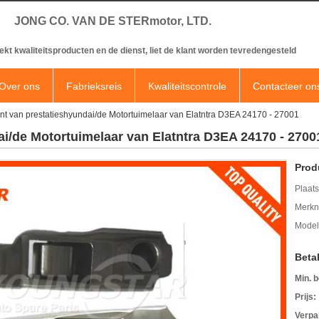
JONG CO. VAN DE STERmotor, LTD.
ekt kwaliteitsproducten en de dienst, liet de klant worden tevredengesteld
Over ons
Fabrieksreis
Kwaliteitscontrole
Contacteer on
nt van prestatieshyundai/de Motortuimelaar van Elatntra D3EA 24170 - 27001
i/de Motortuimelaar van Elatntra D3EA 24170 - 2700
Prod
Plaats
Merkn
Mode
Beta
Min. b
Prijs:
Verpa