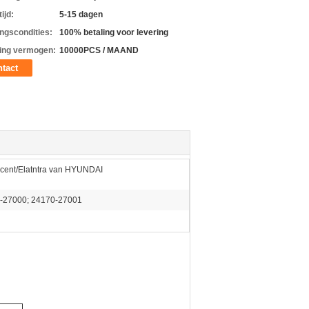
ijd:
5-15 dagen
ingscondities:
100% betaling voor levering
ing vermogen:
10000PCS / MAAND
tact
ccent/Elatntra van HYUNDAI
-27000; 24170-27001