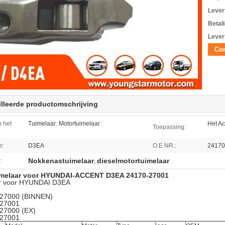
Levert
Betal
Lever
Con
lleerde productomschrijving
 het
Tuimelaar: Motortuimelaar
Het A
Toepassing:
e:
D3EA
O.E NR.:
24170
Nokkenastuimelaar
dieselmotortuimelaar
:
,
imelaar voor HYUNDAI-ACCENT D3EA 24170-27001
r voor HYUNDAI D3EA
27000 (BINNEN)
-27001
27000 (EX)
-27001