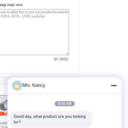
raag naar ons
(
0
/ 3000)
Mrs. Nancy
9:30 AM
Good day, what product are you looking 
for?
ocker Arm
Motor Rocker Arm Voor
10 voor R-
Hyundai G4NA G4NB