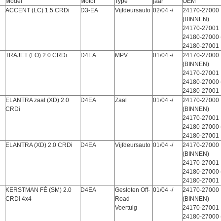
Model
Motor
Type
jaar
OEM
ACCENT (LC) 1.5 CRDi
D3-EA
Vijfdeursauto
02/04 -/
24170-27000
(BINNEN)
24170-27001
24180-27000 
24180-27001
TRAJET (FO) 2.0 CRDi
D4EA
MPV
01/04 -/
24170-27000
(BINNEN)
24170-27001
24180-27000 
24180-27001
ELANTRA zaal (XD) 2.0
D4EA
Zaal
01/04 -/
24170-27000
CRDi
(BINNEN)
24170-27001
24180-27000 
24180-27001
ELANTRA (XD) 2.0 CRDi
D4EA
Vijfdeursauto
01/04 -/
24170-27000
(BINNEN)
24170-27001
24180-27000 
24180-27001
KERSTMAN FÉ (SM) 2.0
D4EA
Gesloten Off-
01/04 -/
24170-27000
CRDi 4x4
Road
(BINNEN)
Voertuig
24170-27001
24180-27000 