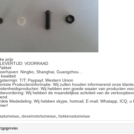
ke prijs
e LEVERTIJD: VOORRAAD
Pakket
tvoerhaven: Ningbo, Shanghai, Guangzhou…
kwaliteit
ngstermijn: T/T; Paypayl; Western Union
entste Producteninformatie: Wij zullen houden informerend onze klan
eidenheidsproducten: Wij hebben een goede waaier van producten voo
bevordering: Wij hebben de maandelijkse activiteit van de verkoopbevor
rend.
ikte Mededeling: Wij hebben skype, hotmail, E-mail; Whatapp, ICQ, 
ier!
,
,
leptuimelaar
dieselmotortuimelaar
Nokkenastuimelaar
tgegevens