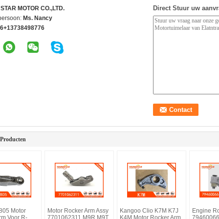
Direct Stuur uw aanv
STAR MOTOR CO.,LTD.
persoon:
Ms. Nancy
6+13738498776
 Producten
805 Motor
Motor Rocker Arm Assy
Kangoo Clio K7M K7J
Engine R
rm Voor R-
7701062311 M9R M9T
K4M Motor Rocker Arm
79460066