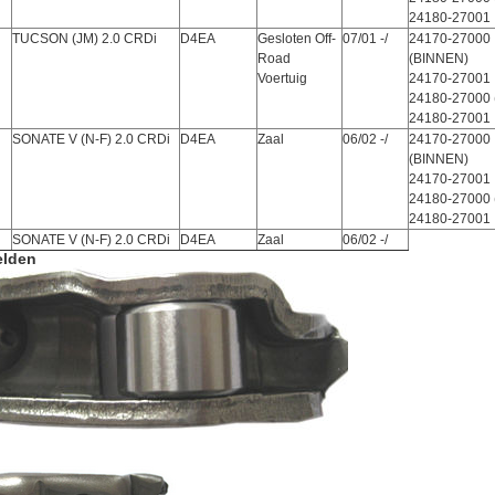
24180-27001
TUCSON (JM) 2.0 CRDi
D4EA
Gesloten Off-
07/01 -/
24170-27000
Road
(BINNEN)
Voertuig
24170-27001
24180-27000 
24180-27001
SONATE V (N-F) 2.0 CRDi
D4EA
Zaal
06/02 -/
24170-27000
(BINNEN)
24170-27001
24180-27000 
24180-27001
SONATE V (N-F) 2.0 CRDi
D4EA
Zaal
06/02 -/
elden