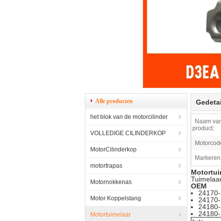
Alle producten
Gedetai
het blok van de motorcilinder
Naam van
product:
VOLLEDIGE CILINDERKOP
Motorcod
MotorCilinderkop
Markeren
motortrapas
Motortu
Tuimelaa
Motornokkenas
OEM
24170-
Motor Koppelstang
24170
24180-
24180
Motortuimelaar