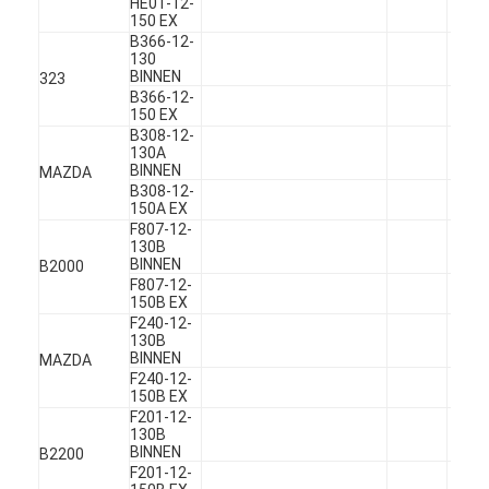
HE01-12-
Over ons
150 EX
B366-12-
130
Fabriekstocht
BINNEN
323
B366-12-
150 EX
Kwaliteitscontrole
B308-12-
130A
Neem contact met ons op
BINNEN
MAZDA
B308-12-
150A EX
Chat Nu
F807-12-
130B
BINNEN
B2000
F807-12-
150B EX
het blok van de motorcilinder
F240-12-
130B
VOLLEDIGE CILINDERKOP
BINNEN
MAZDA
F240-12-
150B EX
MotorCilinderkop
F201-12-
130B
BINNEN
motortrapas
B2200
F201-12-