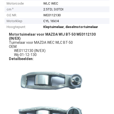
Motorcode
WLC WEC
cm ³
2.5TD; 3.0TDI
O.E NR.
WE0112130
Motorklep
CYL 16V/4
Hoogtepunt:
,
Kleptuimelaar
dieselmotortuimelaar
Motortuimelaar voor MAZDA WIJ BT-50 WE0112130
(IN/EX)
Tuimelaar voor MAZDA WEC WLC BT-50
OEM:
WE0112130 (IN/EX)
Wij-01-12-130
Detailbeelden: