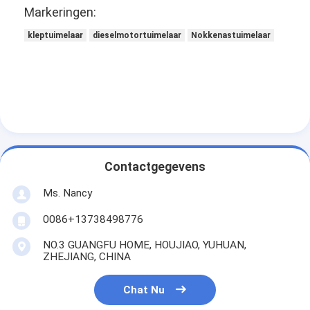
motorklepknop
Markeringen:
kleptuimelaar
dieselmotortuimelaar
Nokkenastuimelaar
Contactgegevens
Ms. Nancy
0086+13738498776
NO.3 GUANGFU HOME, HOUJIAO, YUHUAN,
ZHEJIANG, CHINA
Chat Nu