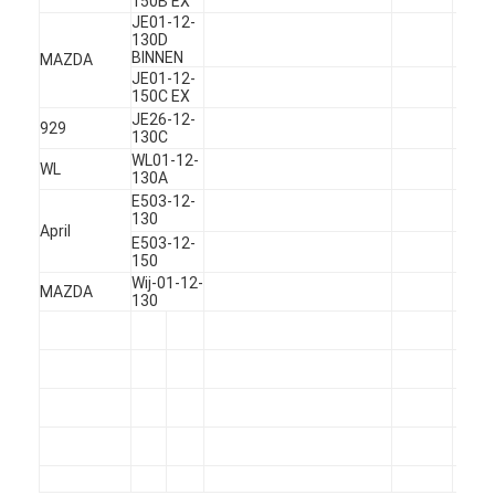
150B EX
Motornokkenas
JE01-12-
130D
BINNEN
MAZDA
Motor Koppelstang
JE01-12-
150C EX
Motortuimelaar
JE26-12-
929
130C
Motor van een autokleppen
WL01-12-
WL
130A
E503-12-
Cilinderkopreparaties
130
April
E503-12-
TRAPASkatrol
150
Wij-01-12-
MAZDA
130
cilinderkoppakking
auto turbolader
De Pomp van de autoleiding
Automobiele Motoronderdelen