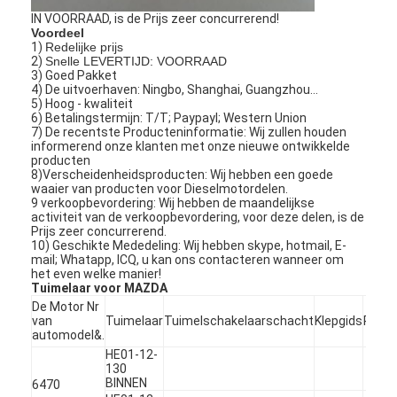
IN VOORRAAD, is de Prijs zeer concurrerend!
Voordeel
1)
Redelijke prijs
2)
Snelle LEVERTIJD: VOORRAAD
3) Goed Pakket
4) De uitvoerhaven: Ningbo, Shanghai, Guangzhou…
5) Hoog - kwaliteit
6) Betalingstermijn: T/T; Paypayl; Western Union
7) De recentste Producteninformatie: Wij zullen houden
informerend onze klanten met onze nieuwe ontwikkelde
producten
8)Verscheidenheidsproducten: Wij hebben een goede
waaier van producten voor Dieselmotordelen.
9 verkoopbevordering: Wij hebben de maandelijkse
activiteit van de verkoopbevordering, voor deze delen, is de
Prijs zeer concurrerend.
10) Geschikte Mededeling: Wij hebben skype, hotmail, E-
mail; Whatapp, ICQ, u kan ons contacteren wanneer om
het even welke manier!
Tuimelaar voor MAZDA
Thuis
De Motor Nr
van
Tuimelaar
Tuimelschakelaarschacht
Klepgids
Regel
Producten
automodel&.
HE01-12-
130
Video's
BINNEN
6470