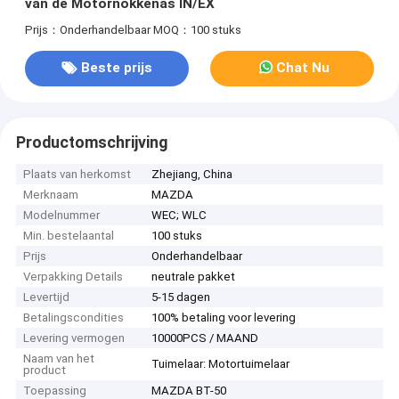
van de Motornokkenas IN/EX
Prijs：Onderhandelbaar
MOQ：100 stuks
Beste prijs
Chat Nu
Productomschrijving
Plaats van herkomst
Zhejiang, China
Merknaam
MAZDA
Modelnummer
WEC; WLC
Min. bestelaantal
100 stuks
Prijs
Onderhandelbaar
Verpakking Details
neutrale pakket
Levertijd
5-15 dagen
Betalingscondities
100% betaling voor levering
Levering vermogen
10000PCS / MAAND
Naam van het
Tuimelaar: Motortuimelaar
product
Toepassing
MAZDA BT-50