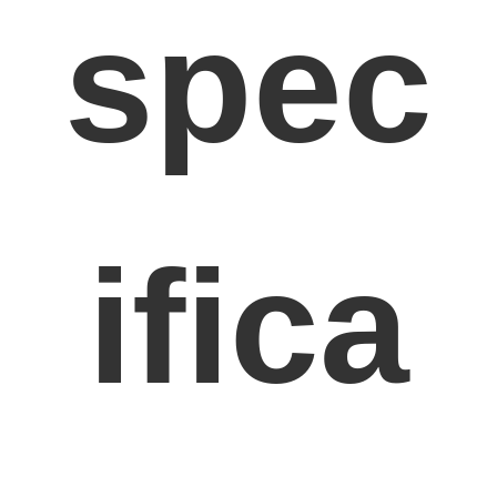
spec
Over ons
Fabriekstocht
Kwaliteitscontrole
Neem contact met ons op
Chat Nu
ifica
het blok van de motorcilinder
VOLLEDIGE CILINDERKOP
MotorCilinderkop
motortrapas