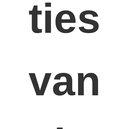
ties
Motornokkenas
Motor Koppelstang
Motortuimelaar
Motor van een autokleppen
Cilinderkopreparaties
van
TRAPASkatrol
cilinderkoppakking
auto turbolader
De Pomp van de autoleiding
Automobiele Motoronderdelen