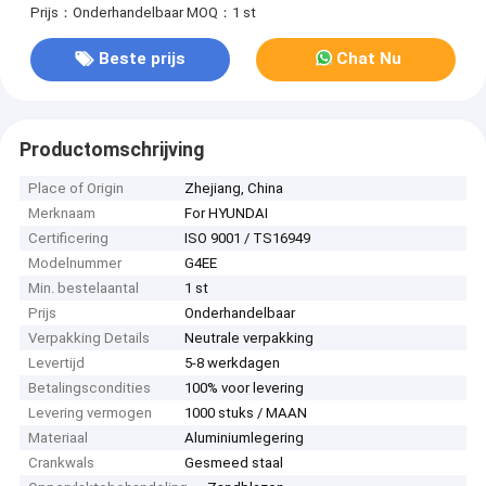
Prijs：Onderhandelbaar
MOQ：1 st
Beste prijs
Chat Nu
Productomschrijving
Place of Origin
Zhejiang, China
Merknaam
For HYUNDAI
Certificering
ISO 9001 / TS16949
Modelnummer
G4EE
Min. bestelaantal
1 st
Prijs
Onderhandelbaar
Verpakking Details
Neutrale verpakking
Levertijd
5-8 werkdagen
Betalingscondities
100% voor levering
Levering vermogen
1000 stuks / MAAN
Materiaal
Aluminiumlegering
Crankwals
Gesmeed staal