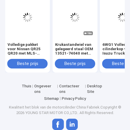
Volledige pakket
Krukastandwiel van
6WG1 Volledig
voor Nissan QR25
gelegeerd staal OEM
cilinderkop vo
QR20 met MLS-
13521-74040 met
Isuzu Truck m
cilinderkoppakket en
30000 km garantie
gietijzeren ma
30000 km garantie
voor Toyota-
en 30000 km
Beste prijs
Beste prijs
Beste pri
motoren
garantie
Thuis
Ongeveer
Contacteer
Desktop
ons
ons
Site
Sitemap
Privacy Policy
Kwaliteit
het blok van de motorcilinder
China Fabriek.Copyright ©
2026 YOUNG STAR MOTOR CO.,LTD.. All Rights Reserved.