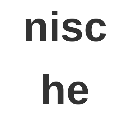
nisc
he
Thuis
Producten
Video's