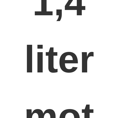
1,4
liter
mot