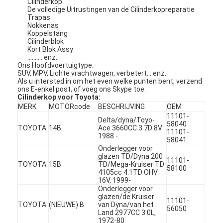
Cilinderkop
De volledige Uitrustingen van de Cilinderkopreparatie
Trapas
Nokkenas
Koppelstang
Cilinderblok
Kort Blok Assy
.......... enz.
Ons Hoofdvoertuigtype:
SUV, MPV, Lichte vrachtwagen, verbetert….enz.
Als u intersted in om het even welke punten bent, verzend
ons E-enkel post, of voeg ons Skype toe.
Cilinderkop voor Toyota:
MERK
MOTORcode
BESCHRIJVING
OEM
11101-
Delta/dyna/Toyo-
58040
TOYOTA
14B
Ace 3660CC 3.7D 8V
11101-
1988 -
58041
Onderlegger voor
glazen TD/Dyna 200
11101-
TOYOTA
15B
TD/Mega-Kruiser TD
58100
4105cc 4.1TD OHV
16V, 1999-
Onderlegger voor
glazen/de Kruiser
11101-
TOYOTA
(NIEUWE) B
van Dyna/van het
56050
Land 2977CC 3.0L,
1972-80