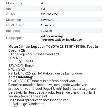
Motorcode
2E
cm ³
1.3
O.E NR.
11101-19156
Motorklep
12V/4CYL
OPMERKING
Aluminium
Brandstof
Benzine
,
autocilinderkop
Hoogtepunt:
hoge prestatiescilinderkoppen
MotorCilinderkop voor TOYOTA 2E 11101-19156; Toyota
Corolla 2E
Cilinderkop voor Toyota Corolla 2E
OEM NR.:
11101-19156
12V/4CYL; Benzine
N.W: 7.5 KG
Pakket: 45×22×22; Het Pakket van de kartondoos
Korte Inleiding:
De JONGE STERmotor is professioneel voor
Dieselmotordelen, hebben wij een goede waaier van
producten voor Diesel Oogst & licht bedrijfsvoertuig… enz.
Verstrek klanten goede producten en de dienst, liet klant
worden tevredengesteld!
Onze hoofdproducten met inbegrip van:
Volledige Cilinderkop;