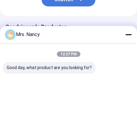
Motornokkenas
Motor Koppelstang
Geadviseerde Producten
Motortuimelaar
Mrs. Nancy
Motor van een autokleppen
12:27 PM
Cilinderkopreparaties
Good day, what product are you looking for?
TRAPASkatrol
cilinderkoppakking
11110-61A00-000
Aluminium
Aluminium leg
Aluminium
motorcilinderkop
cilinderkop vo
cilinderkop voor
voor Benz OM607
Ford Transit 2
auto turbolader
Suzuki G16A-8V-
met 60000 KMS-
TDCI met 600
motor met 60000
garantie
garantie
Beste prijs
Beste prijs
Beste pri
KMS garantie
De Pomp van de autoleiding
Automobiele Motoronderdelen
Thuis
Ongeveer
Contacteer
Desktop
ons
ons
Site