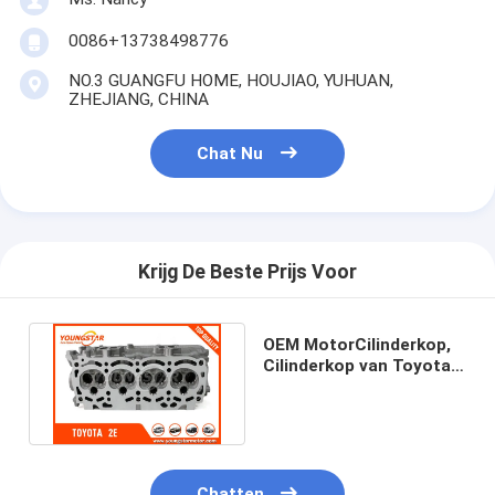
Over ons
0086+13738498776
Fabriekstocht
NO.3 GUANGFU HOME, HOUJIAO, YUHUAN,
ZHEJIANG, CHINA
Kwaliteitscontrole
Chat Nu
Neem contact met ons op
Chat Nu
Krijg De Beste Prijs Voor
het blok van de motorcilinder
OEM MotorCilinderkop,
VOLLEDIGE CILINDERKOP
Cilinderkop van Toyota
Corolla 2E 11101 -
19156
MotorCilinderkop
motortrapas
Chatten