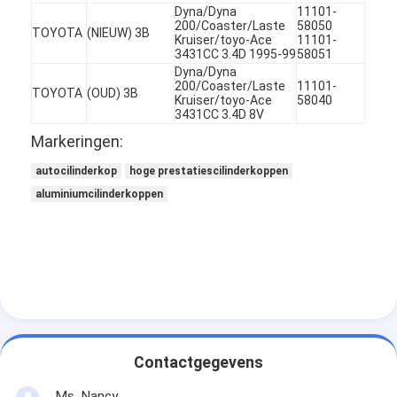
Dyna/Dyna
11101-
200/Coaster/Laste
58050
TOYOTA
(NIEUW) 3B
Kruiser/toyo-Ace
11101-
3431CC 3.4D 1995-99
58051
Dyna/Dyna
200/Coaster/Laste
11101-
TOYOTA
(OUD) 3B
Kruiser/toyo-Ace
58040
3431CC 3.4D 8V
Markeringen:
autocilinderkop
hoge prestatiescilinderkoppen
aluminiumcilinderkoppen
Thuis
Producten
Contactgegevens
Video's
Ms. Nancy