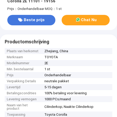
Corolla 2E 11101 - 19156
Prijs：Onderhandelbaar
MOQ：1 st
Beste prijs
Chat Nu
Productomschrijving
Plaats van herkomst
Zhejiang, China
Merknaam
TOYOTA
Modelnummer
2E
Min. bestelaantal
1 st
Prijs
Onderhandelbaar
Verpakking Details
neutrale pakket
Levertijd
5-15 dagen
Betalingscondities
100% betaling voor levering
Levering vermogen
1000 PCs/maand
Naam van het
Cilinderkop; Naakte Cilinderkop
product
Toepassing
Toyota Corolla