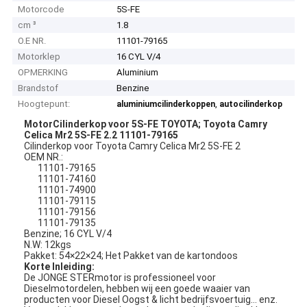
Motorcode
5S-FE
cm ³
1.8
O.E NR.
11101-79165
Motorklep
16 CYL V/4
OPMERKING
Aluminium
Brandstof
Benzine
Hoogtepunt:
,
aluminiumcilinderkoppen
autocilinderkop
MotorCilinderkop voor 5S-FE TOYOTA; Toyota Camry
Celica Mr2 5S-FE 2.2 11101-79165
Cilinderkop voor Toyota Camry Celica Mr2 5S-FE 2
OEM NR.:
11101-79165
11101-74160
11101-74900
11101-79115
11101-79156
11101-79135
Benzine; 16 CYL V/4
N.W: 12kgs
Pakket: 54×22×24; Het Pakket van de kartondoos
Korte Inleiding:
De JONGE STERmotor is professioneel voor
Dieselmotordelen, hebben wij een goede waaier van
producten voor Diesel Oogst & licht bedrijfsvoertuig… enz.