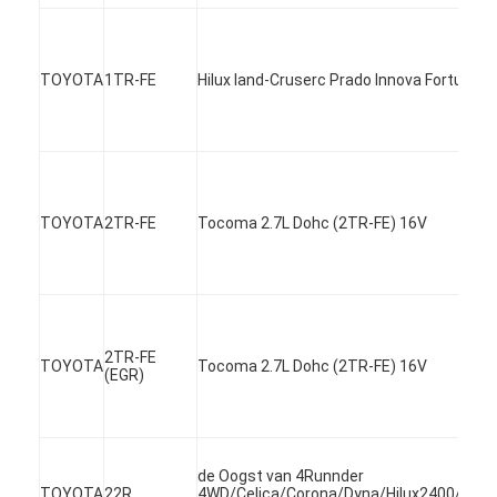
TOYOTA
1TR-FE
Hilux land-Cruserc Prado Innova Fortuner Ki
TOYOTA
2TR-FE
Tocoma 2.7L Dohc (2TR-FE) 16V
2TR-FE
TOYOTA
Tocoma 2.7L Dohc (2TR-FE) 16V
Thuis
(EGR)
Producten
Video's
de Oogst van 4Runnder
TOYOTA
22R
4WD/Celica/Corona/Dyna/Hilux2400/Coas