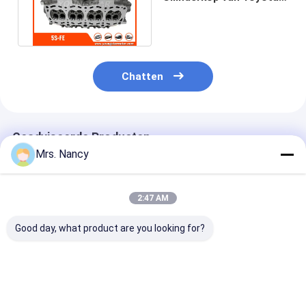
motorklepknop
Camry Celica Mr2 11101
- 79165
Chatten
Geadviseerde Producten
Mrs. Nancy
2:47 AM
Good day, what product are you looking for?
11110-61A00-000
Aluminium
Aluminium leg
Aluminium
motorcilinderkop
cilinderkop vo
cilinderkop voor
voor Benz OM607
Ford Transit 2
Suzuki G16A-8V-
met 60000 KMS-
TDCI met 600