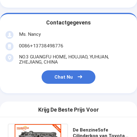
Motornokkenas
Motor Koppelstang
Contactgegevens
Motortuimelaar
Ms. Nancy
Motor van een autokleppen
0086+13738498776
NO.3 GUANGFU HOME, HOUJIAO, YUHUAN,
Cilinderkopreparaties
ZHEJIANG, CHINA
TRAPASkatrol
Chat Nu
cilinderkoppakking
auto turbolader
Krijg De Beste Prijs Voor
De Pomp van de autoleiding
Automobiele Motoronderdelen
De Benzine5sfe
Cilinderkop van Toyota