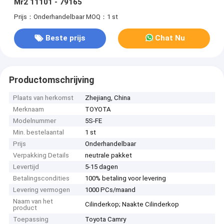
Mr2 11101 - 79165
Prijs：Onderhandelbaar
MOQ：1 st
Beste prijs
Chat Nu
Productomschrijving
Plaats van herkomst
Zhejiang, China
Merknaam
TOYOTA
Modelnummer
5S-FE
Min. bestelaantal
1 st
Prijs
Onderhandelbaar
Verpakking Details
neutrale pakket
Levertijd
5-15 dagen
Betalingscondities
100% betaling voor levering
Levering vermogen
1000 PCs/maand
Naam van het
Cilinderkop; Naakte Cilinderkop
product
Toepassing
Toyota Camry