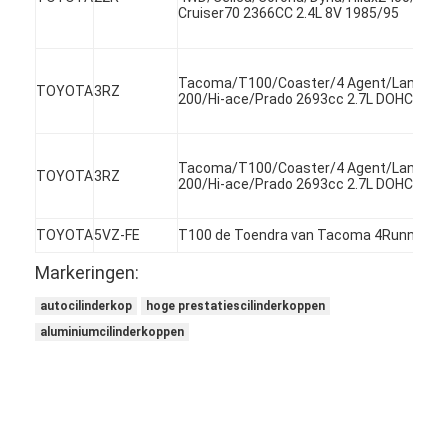
Cruiser70 2366CC 2.4L 8V 1985/95
Over ons
Fabriekstocht
Tacoma/T100/Coaster/4 Agent/Landkruis
TOYOTA
3RZ
200/Hi-ace/Prado 2693cc 2.7L DOHC 16V, 
Kwaliteitscontrole
Neem contact met ons op
Tacoma/T100/Coaster/4 Agent/Landkruis
TOYOTA
3RZ
200/Hi-ace/Prado 2693cc 2.7L DOHC 16V, 
Chat Nu
TOYOTA
5VZ-FE
T100 de Toendra van Tacoma 4Runner
Markeringen:
het blok van de motorcilinder
autocilinderkop
hoge prestatiescilinderkoppen
VOLLEDIGE CILINDERKOP
aluminiumcilinderkoppen
MotorCilinderkop
motortrapas