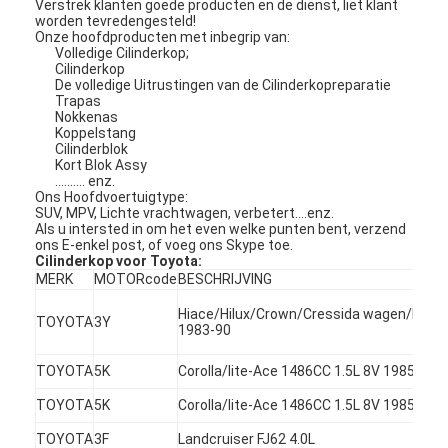
Verstrek klanten goede producten en de dienst, liet klant
worden tevredengesteld!
Onze hoofdproducten met inbegrip van:
Volledige Cilinderkop;
Cilinderkop
De volledige Uitrustingen van de Cilinderkopreparatie
Trapas
Nokkenas
Koppelstang
Cilinderblok
Kort Blok Assy
.......... enz.
Ons Hoofdvoertuigtype:
SUV, MPV, Lichte vrachtwagen, verbetert….enz.
Als u intersted in om het even welke punten bent, verzend
ons E-enkel post, of voeg ons Skype toe.
Cilinderkop voor Toyota:
MERK
MOTORcode
BESCHRIJVING
Hiace/Hilux/Crown/Cressida wagen/Dyna 
TOYOTA
3Y
1983-90
TOYOTA
5K
Corolla/lite-Ace 1486CC 1.5L 8V 1985-94
TOYOTA
5K
Corolla/lite-Ace 1486CC 1.5L 8V 1985-94
TOYOTA
3F
Landcruiser FJ62 4.0L