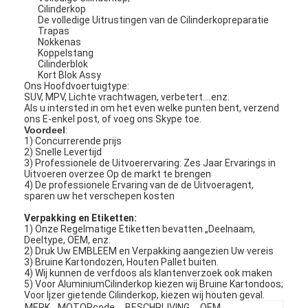
Cilinderkop
De volledige Uitrustingen van de Cilinderkopreparatie
Trapas
Nokkenas
Koppelstang
Cilinderblok
Kort Blok Assy
Ons Hoofdvoertuigtype:
SUV, MPV, Lichte vrachtwagen, verbetert….enz.
Als u intersted in om het even welke punten bent, verzend
ons E-enkel post, of voeg ons Skype toe.
Voordeel
:
1) Concurrerende prijs
2) Snelle Levertijd
3) Professionele de Uitvoerervaring: Zes Jaar Ervarings in
Uitvoeren overzee Op de markt te brengen
4) De professionele Ervaring van de de Uitvoeragent,
sparen uw het verschepen kosten
Verpakking en Etiketten:
1) Onze Regelmatige Etiketten bevatten „Deelnaam,
Deeltype, OEM, enz.
2) Druk Uw EMBLEEM en Verpakking aangezien Uw vereis
3) Bruine Kartondozen, Houten Pallet buiten.
4) Wij kunnen de verfdoos als klantenverzoek ook maken
5) Voor AluminiumCilinderkop kiezen wij Bruine Kartondoos;
Voor Ijzer gietende Cilinderkop, kiezen wij houten geval.
MERK
MOTORcode
BESCHRIJVING
OEM