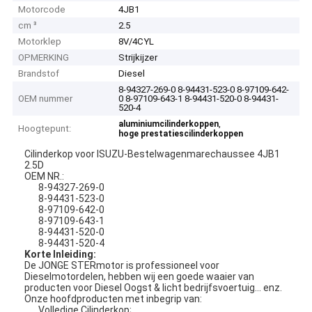
Motorcode
4JB1
cm ³
2.5
Motorklep
8V/4CYL
OPMERKING
Strijkijzer
Brandstof
Diesel
8-94327-269-0 8-94431-523-0 8-97109-642-
OEM nummer
0 8-97109-643-1 8-94431-520-0 8-94431-
520-4
,
aluminiumcilinderkoppen
Hoogtepunt:
hoge prestatiescilinderkoppen
Cilinderkop voor ISUZU-Bestelwagenmarechaussee 4JB1
2.5D
OEM NR.:
8-94327-269-0
8-94431-523-0
8-97109-642-0
8-97109-643-1
8-94431-520-0
8-94431-520-4
Korte Inleiding:
De JONGE STERmotor is professioneel voor
Dieselmotordelen, hebben wij een goede waaier van
producten voor Diesel Oogst & licht bedrijfsvoertuig… enz.
Onze hoofdproducten met inbegrip van:
Volledige Cilinderkop;