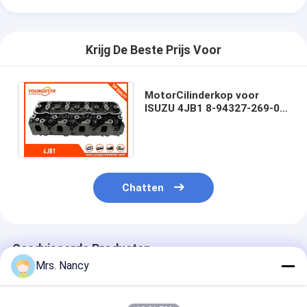
Motornokkenas
Motor Koppelstang
Krijg De Beste Prijs Voor
Motortuimelaar
MotorCilinderkop voor
Motor van een autokleppen
ISUZU 4JB1 8-94327-269-0;
ISUZU-
Cilinderkopreparaties
Bestelwagenmarechaussee
4JB1 2.5D
TRAPASkatrol
Chatten
cilinderkoppakking
auto turbolader
Geadviseerde Producten
De Pomp van de autoleiding
Mrs. Nancy
Automobiele Motoronderdelen