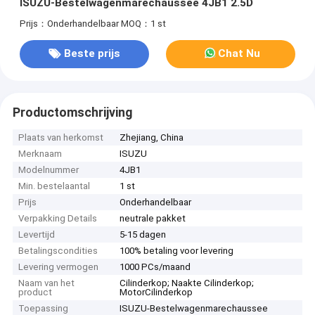
ISUZU-Bestelwagenmarechaussee 4JB1 2.5D
Prijs：Onderhandelbaar
MOQ：1 st
Beste prijs
Chat Nu
Productomschrijving
Plaats van herkomst
Zhejiang, China
Merknaam
ISUZU
Modelnummer
4JB1
Min. bestelaantal
1 st
Prijs
Onderhandelbaar
Verpakking Details
neutrale pakket
Levertijd
5-15 dagen
Betalingscondities
100% betaling voor levering
Levering vermogen
1000 PCs/maand
Naam van het
Cilinderkop; Naakte Cilinderkop;
product
MotorCilinderkop
Toepassing
ISUZU-Bestelwagenmarechaussee