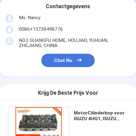
Motornokkenas
Contactgegevens
Motor Koppelstang
Ms. Nancy
0086+13738498776
Motortuimelaar
NO.3 GUANGFU HOME, HOUJIAO, YUHUAN,
Motor van een autokleppen
ZHEJIANG, CHINA
Cilinderkopreparaties
Chat Nu
TRAPASkatrol
cilinderkoppakking
Krijg De Beste Prijs Voor
auto turbolader
De Pomp van de autoleiding
MotorCilinderkop voor
ISUZU 4HG1; ISUZU
4HG1 NPR 8-97146-520-
Automobiele Motoronderdelen
2