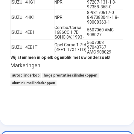
ISUZU
4HG1
NPR
97207-131-1 8-
Over ons
97358-368-0
8-98170617-0
ISUZU
4HK1
NPR
8-97383041-1 8-
Fabriekstocht
98008363-1
Combo/Corsa
5607060 AMC
Kwaliteitscontrole
ISUZU
4EE1
1686CC 1.7D
908027
SOHC 8V, 1993 -
5607008
Opel Corsa 1.7td
Neem contact met ons op
ISUZU
4EE1T
97043767
(4EE1-T/X17TD)
AMC 908029
Wij stemmen in op elk ogenblik met uw onderzoek!
Chat Nu
Markeringen:
autocilinderkop
hoge prestatiescilinderkoppen
aluminiumcilinderkoppen
het blok van de motorcilinder
VOLLEDIGE CILINDERKOP
MotorCilinderkop
motortrapas