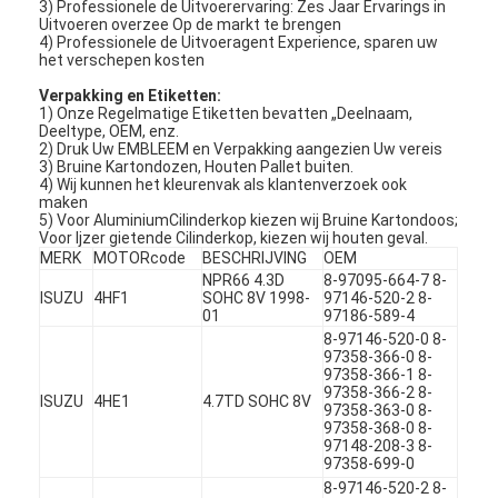
3) Professionele de Uitvoerervaring: Zes Jaar Ervarings in
Uitvoeren overzee Op de markt te brengen
4) Professionele de Uitvoeragent Experience, sparen uw
het verschepen kosten
Verpakking en Etiketten:
1) Onze Regelmatige Etiketten bevatten „Deelnaam,
Deeltype, OEM, enz.
2) Druk Uw EMBLEEM en Verpakking aangezien Uw vereis
3) Bruine Kartondozen, Houten Pallet buiten.
4) Wij kunnen het kleurenvak als klantenverzoek ook
maken
5) Voor AluminiumCilinderkop kiezen wij Bruine Kartondoos;
Voor Ijzer gietende Cilinderkop, kiezen wij houten geval.
MERK
MOTORcode
BESCHRIJVING
OEM
NPR66 4.3D
8-97095-664-7 8-
ISUZU
4HF1
SOHC 8V 1998-
97146-520-2 8-
01
97186-589-4
8-97146-520-0 8-
97358-366-0 8-
Thuis
97358-366-1 8-
97358-366-2 8-
ISUZU
4HE1
4.7TD SOHC 8V
97358-363-0 8-
Producten
97358-368-0 8-
97148-208-3 8-
97358-699-0
Video's
8-97146-520-2 8-