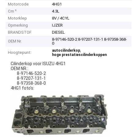
Motorcode
4HG1
Cm ³
4.3L
Motorklep
8V / 4CYL
Opmerking
IJZER
BRANDSTOF
DIESEL
8-97146-520-2 8-97207-131-1 8-97358-368-
OEM Nr.
0
,
autocilinderkop
Hoogtepunt:
hoge prestatiescilinderkoppen
Cilinderkop voor ISUZU 4HG1
OEM NR.:
8-97146-520-2
8-97207-131-1
8-97358-368-0
4HG1 foto's: