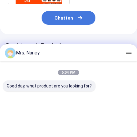
motorklepknop
Chatten
Geadviseerde Producten
Mrs. Nancy
6:04 PM
Good day, what product are you looking for?
11110-61A00-000
Aluminium
Aluminium leg
Aluminium
motorcilinderkop
cilinderkop vo
cilinderkop voor
voor Benz OM607
Ford Transit 2
Suzuki G16A-8V-
met 60000 KMS-
TDCI met 600
motor met 60000
garantie
garantie
Beste prijs
Beste prijs
Beste pri
KMS garantie