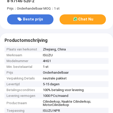
8-97146-520-2
Prijs：Onderhandelbaar
MOQ：1 st
Beste prijs
Chat Nu
Productomschrijving
Plaats van herkomst
Zhejiang, China
Merknaam
ISUZU
Modelnummer
4HG1
Min. bestelaantal
1 st
Prijs
Onderhandelbaar
Verpakking Details
neutrale pakket
Levertijd
5-15 dagen
Betalingscondities
100% betaling voor levering
Levering vermogen
1000 PCs/maand
Cilinderkop; Naakte Cilinderkop;
Productnaam
MotorCilinderkop
Toepassing
ISUZU NPR