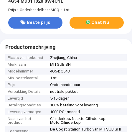
4G54 MD311828 8V/4CYL
Prijs：Onderhandelbaar
MOQ：1 st
Beste prijs
Chat Nu
Productomschrijving
Plaats van herkomst
Zhejiang, China
Merknaam
MITSUBISHI
Modelnummer
4G54; G54B
Min. bestelaantal
1 st
Prijs
Onderhandelbaar
Verpakking Details
neutrale pakket
Levertijd
5-15 dagen
Betalingscondities
100% betaling voor levering
Levering vermogen
1000 PCs/maand
Naam van het
Cilinderkop; Naakte Cilinderkop;
product
MotorCilinderkop
De Oogst Starion Turbo van MITSUBISHI
Toepassing