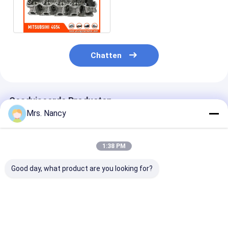
4G54 MD311828 8V/4CYL
Motornokkenas
Motor Koppelstang
Motortuimelaar
Chatten
Motor van een autokleppen
Cilinderkopreparaties
Geadviseerde Producten
Mrs. Nancy
TRAPASkatrol
cilinderkoppakking
1:38 PM
auto turbolader
Good day, what product are you looking for?
De Pomp van de autoleiding
11110-61A00-000
Aluminium
Aluminium leg
Aluminium
motorcilinderkop
cilinderkop vo
Automobiele Motoronderdelen
cilinderkop voor
voor Benz OM607
Ford Transit 2
Suzuki G16A-8V-
met 60000 KMS-
TDCI met 600