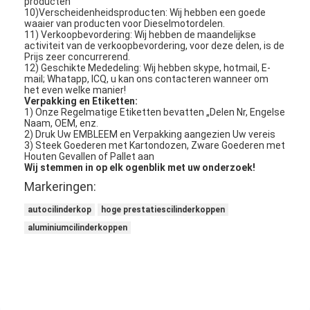
producten
10)Verscheidenheidsproducten: Wij hebben een goede
waaier van producten voor Dieselmotordelen.
11) Verkoopbevordering: Wij hebben de maandelijkse
activiteit van de verkoopbevordering, voor deze delen, is de
Prijs zeer concurrerend.
12) Geschikte Mededeling: Wij hebben skype, hotmail, E-
mail; Whatapp, ICQ, u kan ons contacteren wanneer om
het even welke manier!
Verpakking en Etiketten:
1) Onze Regelmatige Etiketten bevatten „Delen Nr, Engelse
Naam, OEM, enz.
2) Druk Uw EMBLEEM en Verpakking aangezien Uw vereis
3) Steek Goederen met Kartondozen, Zware Goederen met
Houten Gevallen of Pallet aan
Wij stemmen in op elk ogenblik met uw onderzoek!
Markeringen:
autocilinderkop
hoge prestatiescilinderkoppen
aluminiumcilinderkoppen
Thuis
Producten
Video's