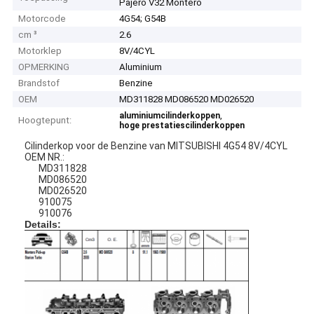
Pajero V32 Montero
Motorcode
4G54; G54B
cm ³
2.6
Motorklep
8V/4CYL
OPMERKING
Aluminium
Brandstof
Benzine
OEM
MD311828 MD086520 MD026520
,
aluminiumcilinderkoppen
Hoogtepunt:
hoge prestatiescilinderkoppen
Cilinderkop voor de Benzine van MITSUBISHI 4G54 8V/4CYL
OEM NR.:
MD311828
MD086520
MD026520
910075
910076
Details: