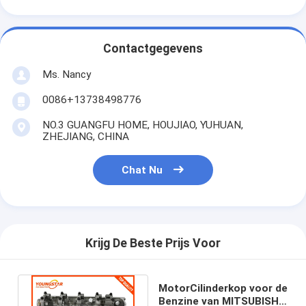
Over ons
Fabriekstocht
Contactgegevens
Kwaliteitscontrole
Ms. Nancy
0086+13738498776
Neem contact met ons op
NO.3 GUANGFU HOME, HOUJIAO, YUHUAN,
Chat Nu
ZHEJIANG, CHINA
Chat Nu
het blok van de motorcilinder
VOLLEDIGE CILINDERKOP
Krijg De Beste Prijs Voor
MotorCilinderkop
motortrapas
MotorCilinderkop voor de
Benzine van MITSUBISHI