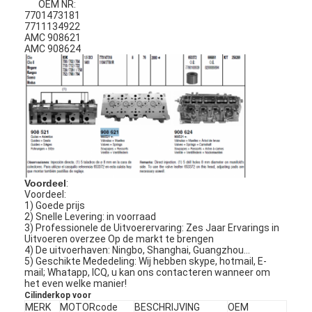
OEM NR:
7701473181
7711134922
AMC 908621
AMC 908624
Voordeel
:
Voordeel:
1) Goede prijs
2) Snelle Levering: in voorraad
3) Professionele de Uitvoerervaring: Zes Jaar Ervarings in
Uitvoeren overzee Op de markt te brengen
4) De uitvoerhaven: Ningbo, Shanghai, Guangzhou…
5) Geschikte Mededeling: Wij hebben skype, hotmail, E-
mail; Whatapp, ICQ, u kan ons contacteren wanneer om
het even welke manier!
Cilinderkop voor
MERK
MOTORcode
BESCHRIJVING
OEM