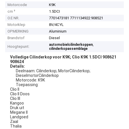
Motorcode
K9K
cm ³
1.5DCI
O.E NR.
7701473181 7711134922 908521
Motorklep
8V/4CYL
OPMERKING
Aluminium
Brandstof
Diesel
,
automobielcilinderkoppen
Hoogtepunt:
cilinderkopassemblage
Volledige Cilinderkop voor K9K; Clio K9K 1.5DCI 908621
908624
Details:
Deelnaam: Cilinderkop; MotorCilinderkop;
DieselmotorCilinderkop
Motorcode: K9K
Toepassing:
Clio II
Clio II Doos
Clio III
Kangoo
Druk uit
Megane II
Landgoed
Zaal
Thalia