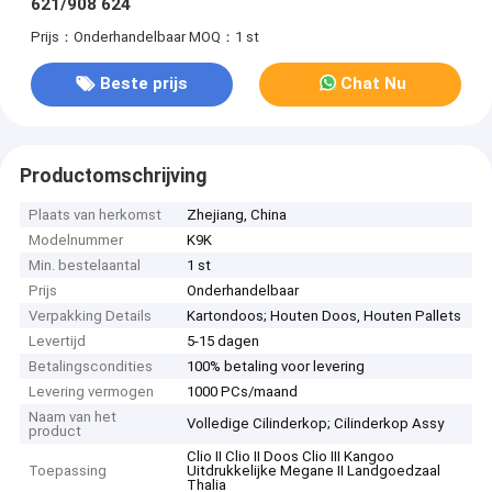
621/908 624
Prijs：Onderhandelbaar
MOQ：1 st
Beste prijs
Chat Nu
Productomschrijving
Plaats van herkomst
Zhejiang, China
Modelnummer
K9K
Min. bestelaantal
1 st
Prijs
Onderhandelbaar
Verpakking Details
Kartondoos; Houten Doos, Houten Pallets
Levertijd
5-15 dagen
Betalingscondities
100% betaling voor levering
Levering vermogen
1000 PCs/maand
Naam van het
Volledige Cilinderkop; Cilinderkop Assy
product
Clio II Clio II Doos Clio III Kangoo
Toepassing
Uitdrukkelijke Megane II Landgoedzaal
Thalia