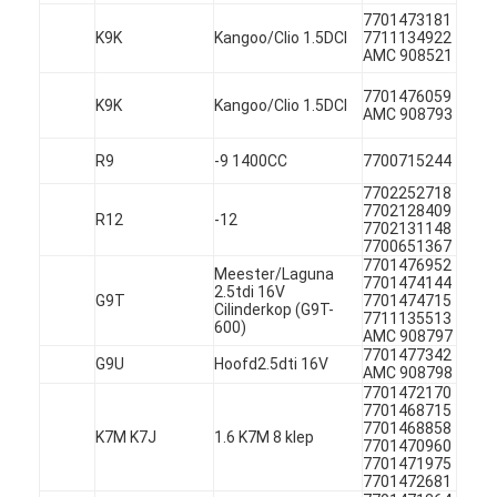
7701473181
K9K
Kangoo/Clio 1.5DCI
7711134922
AMC 908521
7701476059
K9K
Kangoo/Clio 1.5DCI
AMC 908793
R9
-9 1400CC
7700715244
7702252718
7702128409
R12
-12
7702131148
7700651367
7701476952
Meester/Laguna
7701474144
2.5tdi 16V
G9T
7701474715
Cilinderkop (G9T-
7711135513
600)
AMC 908797
7701477342
G9U
Hoofd2.5dti 16V
Thuis
AMC 908798
7701472170
7701468715
Producten
7701468858
K7M K7J
1.6 K7M 8 klep
7701470960
7701471975
Video's
7701472681