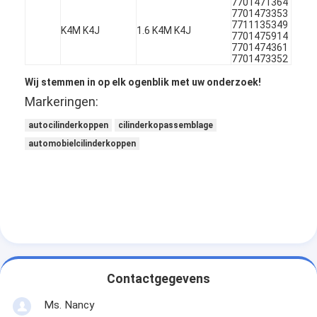
7701471364
Over ons
7701473353
7711135349
K4M K4J
1.6 K4M K4J
7701475914
Fabriekstocht
7701474361
7701473352
Kwaliteitscontrole
Wij stemmen in op elk ogenblik met uw onderzoek!
Markeringen:
Neem contact met ons op
autocilinderkoppen
cilinderkopassemblage
Chat Nu
automobielcilinderkoppen
het blok van de motorcilinder
VOLLEDIGE CILINDERKOP
MotorCilinderkop
Contactgegevens
motortrapas
Ms. Nancy