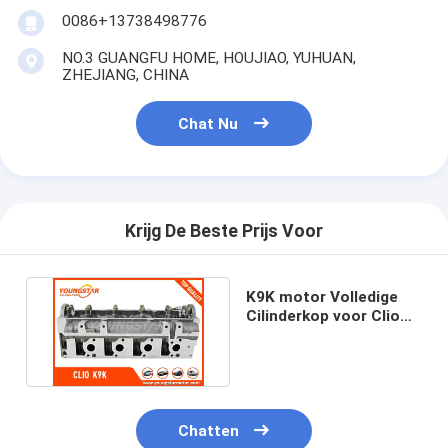
Motornokkenas
0086+13738498776
Motor Koppelstang
NO.3 GUANGFU HOME, HOUJIAO, YUHUAN,
ZHEJIANG, CHINA
Motortuimelaar
Chat Nu
Motor van een autokleppen
Cilinderkopreparaties
Krijg De Beste Prijs Voor
TRAPASkatrol
cilinderkoppakking
K9K motor Volledige
Cilinderkop voor Clio
auto turbolader
1.5DCI 908 621/908 624
De Pomp van de autoleiding
Automobiele Motoronderdelen
Chatten