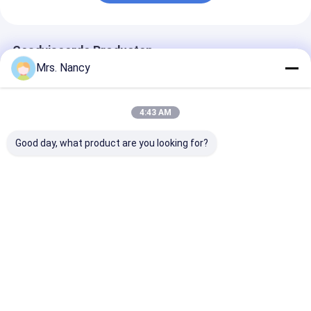
motorklepknop
Geadviseerde Producten
Mrs. Nancy
4:43 AM
Good day, what product are you looking for?
Nissan/Forklifter-
Volledige cilinderkop
CM L10 M11
Delen QD32 het
assemblage voor
Volledige cili
Ijzermateriaal van
Toyota 2TR-VVT
Reman 30888
Assemblage
motor met 16V en
3895860 3417
automobielcilinderkoppen
60000 KMS garantie
3084652
Beste prijs
Beste prijs
Beste pri
Thuis
Ongeveer
Contacteer
Desktop
ons
ons
Site
Sitemap
Privacy Policy