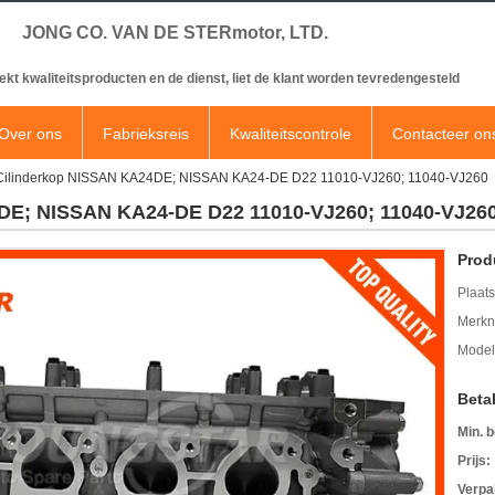
JONG CO. VAN DE STERmotor, LTD.
ekt kwaliteitsproducten en de dienst, liet de klant worden tevredengesteld
Over ons
Fabrieksreis
Kwaliteitscontrole
Contacteer on
Cilinderkop NISSAN KA24DE; NISSAN KA24-DE D22 11010-VJ260; 11040-VJ260
DE; NISSAN KA24-DE D22 11010-VJ260; 11040-VJ26
Prod
Plaats
Merkn
Mode
Beta
Min. b
Prijs:
Verpa