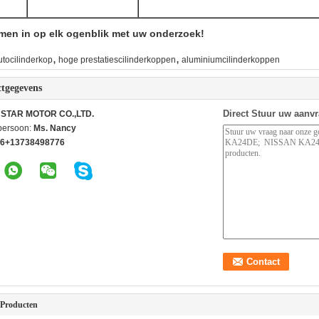
men in op elk ogenblik met uw onderzoek!
,
,
utocilinderkop
hoge prestatiescilinderkoppen
aluminiumcilinderkoppen
tgegevens
Direct Stuur uw aanv
STAR MOTOR CO.,LTD.
persoon:
Ms. Nancy
6+13738498776
 Producten