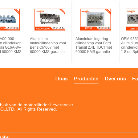
1A00-000
Aluminium
Aluminium legering
OEM 933
m cilinderkop
motorcilinderkop voor
cilinderkop voor Ford
Aluminium
uki G16A-8V-
Benz OM607 met
Transit 2.4L TDCI met
cilinderk
t 60000 KMS
60000 KMS-garantie
60000 KMS garantie
1.8 en Spi
Thuis
Producten
Over ons
Fa
blok van de motorcilinder Leverancier.
LTD.. All Rights Reserved.
enkel