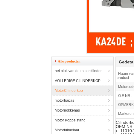
Alle producten
Gedetai
het blok van de motorcilinder
Naam van
product:
VOLLEDIGE CILINDERKOP
Motorcod
MotorCilinderkop
O.E NR.:
motortrapas
OPMERK
Motornokkenas
Markeren
Motor Koppelstang
Cilinder
OEM NR.
Motortuimelaar
11010-