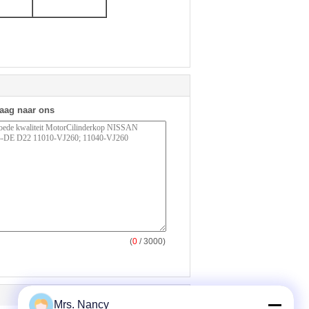
raag naar ons
(
0
/ 3000)
Mrs. Nancy