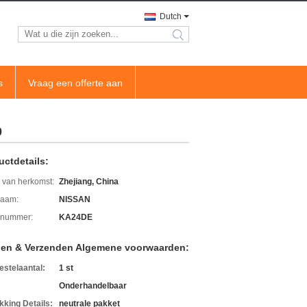
Dutch
search
s
Vraag een offerte aan
0
uctdetails:
 van herkomst:
Zhejiang, China
aam:
NISSAN
lnummer:
KA24DE
len & Verzenden Algemene voorwaarden:
estelaantal:
1 st
Onderhandelbaar
kking Details:
neutrale pakket