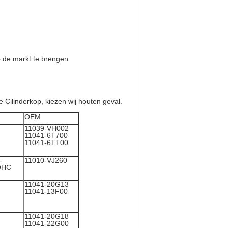
p de markt te brengen
 Cilinderkop, kiezen wij houten geval.
OEM
11039-VH002
11041-6T700
11041-6TT00
-
11010-VJ260
DOHC
11041-20G13
11041-13F00
11041-20G18
11041-22G00