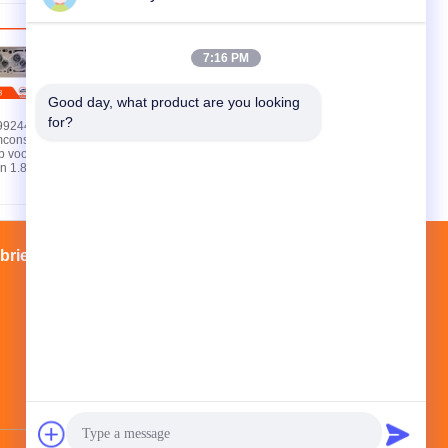
7:16 PM
Good day, what product are you looking 
for?
99244
Aluminium
constructie 4
motorcilinderkop voor
op voor Corsa
Chevrolet Corsa 1.4
n 1.8
met bewerkte
oppervlakte en 60000
km garantie
brieksreis
Contacten
Sitemap
NO.3 GUANGFU HOME, HOUJIAO,
YUHUAN, ZHEJIANG, CHINA
youngstar@youngstarmotor.com