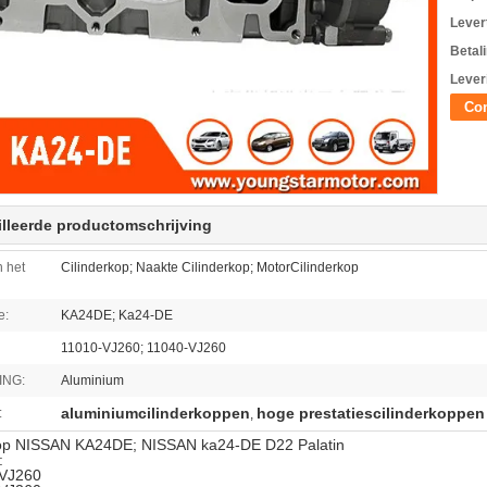
Levert
Betal
Lever
Con
lleerde productomschrijving
 het
Cilinderkop; Naakte Cilinderkop; MotorCilinderkop
e:
KA24DE; Ka24-DE
11010-VJ260; 11040-VJ260
ING:
Aluminium
aluminiumcilinderkoppen
hoge prestatiescilinderkoppen
:
,
kop NISSAN KA24DE; NISSAN ka24-DE D22 Palatin
:
VJ260