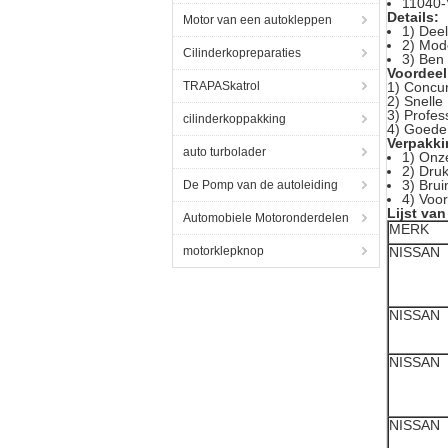
11040-
Details:
Motor van een autokleppen
1) Dee
2) Mod
Cilinderkopreparaties
3) Ben
Voordeel
TRAPASkatrol
1) Concur
2) Snelle
3) Profes
cilinderkoppakking
4) Goede 
Verpakki
auto turbolader
1) Onz
2) Dru
3) Brui
De Pomp van de autoleiding
4) Voor
Lijst va
Automobiele Motoronderdelen
MERK
motorklepknop
NISSAN
NISSAN
NISSAN
NISSAN