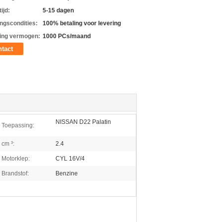
ijd:
5-15 dagen
ingscondities:
100% betaling voor levering
ing vermogen:
1000 PCs/maand
tact
NISSAN D22 Palatin
Toepassing:
cm ³:
2.4
Motorklep:
CYL 16V/4
Brandstof:
Benzine