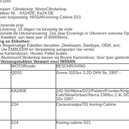
VJ260
lnaam: Cilinderkop; MotorCilinderkop
elleer Nr. : KA24DE; Ka24-DE
 van toepassing: NISSAN-koning-Cabine D21
:
rerende prijs
 Levering: 15 dagen na bevestig de orde
sionele de Uitvoerervaring: Zes Jaar Ervarings in Uitvoeren overzee O
Kwaliteit: van twee jaar of 60000kms
ng en Etiketten:
e Regelmatige Etiketten bevatten „Deelnaam, Deeltype, OEM, enz.
k Uw EMBLEEM en Verpakking aangezien Uw vereis
ne Kartondozen, Houten Pallet buiten.
 AluminiumCilinderkop kiezen wij Bruine Kartondoos; Voor Ijzer gietende
n Vervangstukken Verwant voor NISSAN
MOTORcode
BESCHRIJVING
QD32
Grens 3153cc 3.2D OHV 8v, 1997 -
KA24DE
240 SX/Altima/D22/Palatin/Frontier/King
Cab/Silvia/Urban/Xterra 2389cc 2.4L 
16v 1997 -
Z24
Caravansaipa701 koning-Cabine
Z24
Koning-cabine D21