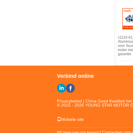
11110-6
Aluminiu
voor Suz
motor me
garantie
Verbind online
Privacybeleid
| China Goed Kwaliteit het 
© 2015 - 2026 YOUNG STAR MOTOR CO.,
Mobiele site
Contacteer ons 
Wil meer over ons kennen?