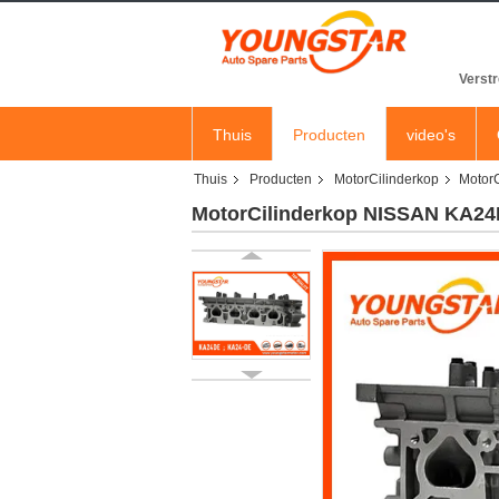
Verstr
Thuis
Producten
video's
Thuis
Producten
MotorCilinderkop
Motor
MotorCilinderkop NISSAN KA24