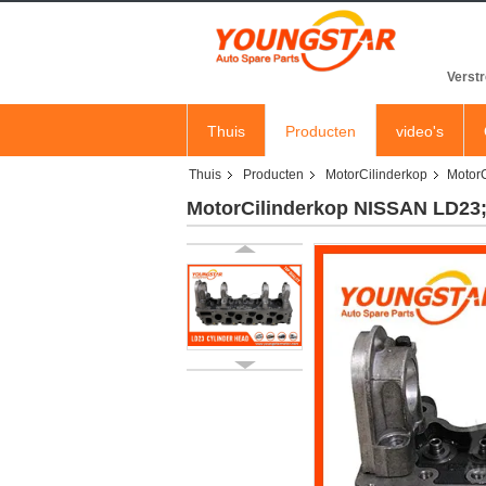
Verstr
Thuis
Producten
video's
Thuis
Producten
MotorCilinderkop
Motor
MotorCilinderkop NISSAN LD23;