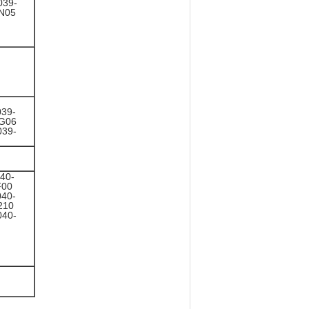
039-
N05
039-
3G06
039-
40-
F00
040-
210
040-