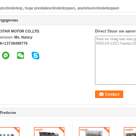
,
,
utocilinderkop
hoge prestatiescilinderkoppen
aluminiumcilinderkoppen
tgegevens
Direct Stuur uw aanv
STAR MOTOR CO.,LTD.
persoon:
Ms. Nancy
6+13738498776
 Producten