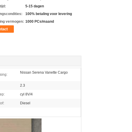
ijd:
5-15 dagen
ingscondities:
100% betaling voor levering
ing vermogen:
1000 PCs/maand
tact
Nissan Serena Vanette Cargo
sing:
2.3
ep:
cyl 8V/4
of:
Diesel