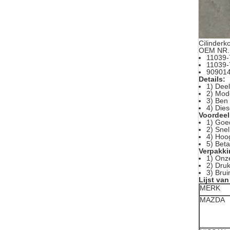
Cilinder
OEM NR.
11039
11039
90901
Details:
1) Dee
2) Mode
3) Ben
4) Die
Voordeel
1) Goed
2) Snel
4) Hoog
5) Beta
Verpakki
1) Onz
2) Dru
3) Brui
Lijst va
MERK
MAZDA