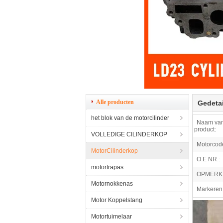
Alle producten
Gedetai
het blok van de motorcilinder
Naam van
product:
VOLLEDIGE CILINDERKOP
Motorcod
MotorCilinderkop
O.E NR.:
motortrapas
OPMERK
Motornokkenas
Markeren
Motor Koppelstang
Motortuimelaar