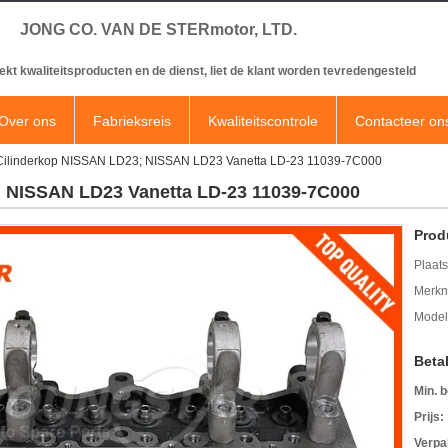
JONG CO. VAN DE STERmotor, LTD.
ekt kwaliteitsproducten en de dienst, liet de klant worden tevredengesteld
Over ons
Fabrieksreis
Kwaliteitscontrole
Contacteer on
Cilinderkop NISSAN LD23; NISSAN LD23 Vanetta LD-23 11039-7C000
 NISSAN LD23 Vanetta LD-23 11039-7C000
Prod
Plaats
Merkn
Mode
Beta
Min. b
Prijs:
Verpa