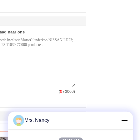
raag naar ons
(
0
/ 3000)
Mrs. Nancy