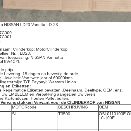
kop NISSAN LD23 Vanetta LD-23
:
-7C000
-7C001
4
lnaam: Cilinderkop; MotorCilinderkop
lleer Nr. : LD23;
 van toepassing: NISSAN Vannetta
sel 8V/4CYL
:
e prijs
le Levering: 15 dagen na bevestig de orde
 - kwaliteit: Van twee jaar of 60000kms
lingstermijn: T/T; Paypayl; Western Union
ng en Etiketten:
e Regelmatige Etiketten bevatten „Deelnaam, Deeltype, OEM, enz.
k Uw EMBLEEM en Verpakking aangezien Uw vereis
ne Kartondozen, Houten Pallet buiten.
n Vervangstukken Verwant voor de CILINDERKOP van NISSAN
MOTORcode
BESCHRIJVING
OEM
SL
T3500
OSL0110100E O
10-100E