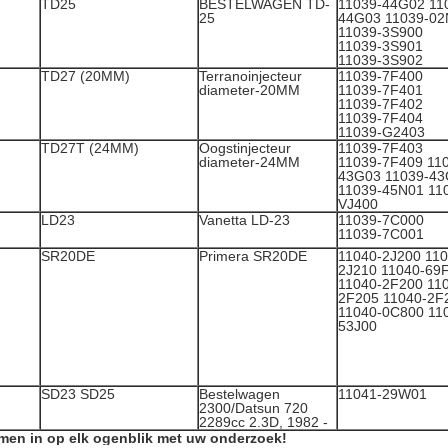
TD25
BESTELWAGEN TD-
11039-44G02 11
25
44G03 11039-02
11039-3S900
11039-3S901
11039-3S902
TD27 (20MM)
Terranoinjecteur
11039-7F400
diameter-20MM
11039-7F401
11039-7F402
11039-7F404
11039-G2403
TD27T (24MM)
Oogstinjecteur
11039-7F403
diameter-24MM
11039-7F409 11
43G03 11039-4
11039-45N01 11
VJ400
LD23
Vanetta LD-23
11039-7C000
11039-7C001
SR20DE
Primera SR20DE
11040-2J200 110
2J210 11040-69
11040-2F200 11
2F205 11040-2F
11040-0C800 11
53J00
SD23 SD25
Bestelwagen
11041-29W01
2300/Datsun 720
2289cc 2.3D, 1982 -
men in op elk ogenblik met uw onderzoek!