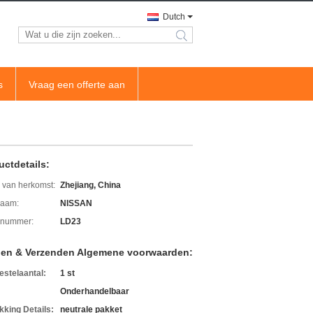
Dutch
search
s
Vraag een offerte aan
uctdetails:
 van herkomst:
Zhejiang, China
aam:
NISSAN
lnummer:
LD23
len & Verzenden Algemene voorwaarden:
estelaantal:
1 st
Onderhandelbaar
kking Details:
neutrale pakket