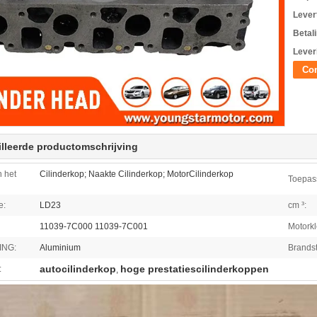
Levert
Betal
Lever
Con
lleerde productomschrijving
 het
Cilinderkop; Naakte Cilinderkop; MotorCilinderkop
Toepas
e:
LD23
cm ³:
11039-7C000 11039-7C001
Motorkl
ING:
Aluminium
Brandst
autocilinderkop
hoge prestatiescilinderkoppen
:
,