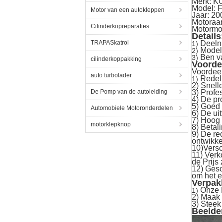
Merk: 
Model: 
Motor van een autokleppen
Jaar: 20
Motoraa
Cilinderkopreparaties
Motormo
Details
TRAPASkatrol
Deeln
1)
Modell
2)
Ben v
3)
cilinderkoppakking
Voorde
Voordeel
auto turbolader
Redeli
1)
2) Snell
De Pomp van de autoleiding
3) Profe
4) De pr
5) Goed
Automobiele Motoronderdelen
6) De u
7) Hoog -
motorklepknop
8) Betal
9) De re
ontwikke
10)Vers
11) Verk
de Prijs
12) Gesc
om het e
Verpakk
Onze 
1)
2) Maak
3) Stee
Beelde