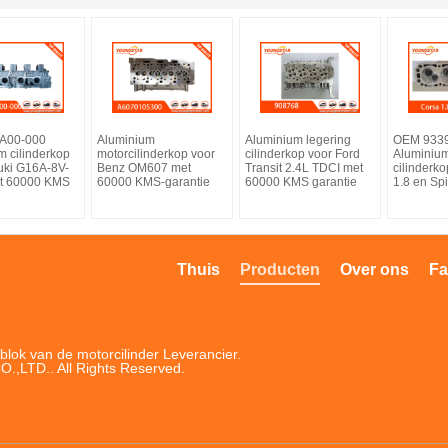
1A00-000
Aluminium
Aluminium legering
OEM 933
m cilinderkop
motorcilinderkop voor
cilinderkop voor Ford
Aluminium
uki G16A-8V-
Benz OM607 met
Transit 2.4L TDCI met
cilinderk
t 60000 KMS
60000 KMS-garantie
60000 KMS garantie
1.8 en Spi
Thuis
Producten
Over ons
Fa
blok van de motorcilinder Leverancier.
LTD.. All Rights Reserved.