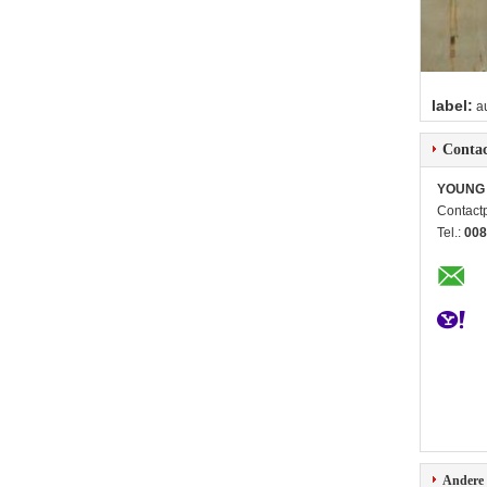
label:
a
Contac
YOUNG 
Contact
Tel.:
008
Andere