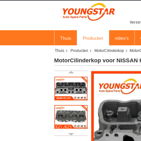
Verstr
Thuis
Producten
video's
Thuis
Producten
MotorCilinderkop
MotorC
MotorCilinderkop voor NISSAN 