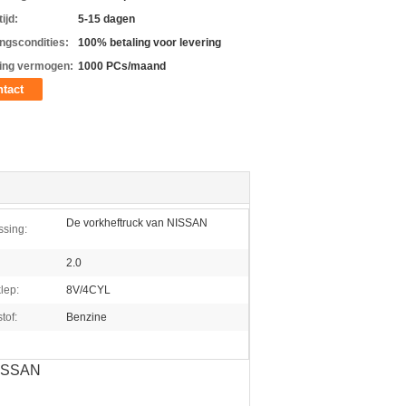
ijd:
5-15 dagen
ingscondities:
100% betaling voor levering
ing vermogen:
1000 PCs/maand
tact
De vorkheftruck van NISSAN
sing:
2.0
lep:
8V/4CYL
tof:
Benzine
NISSAN