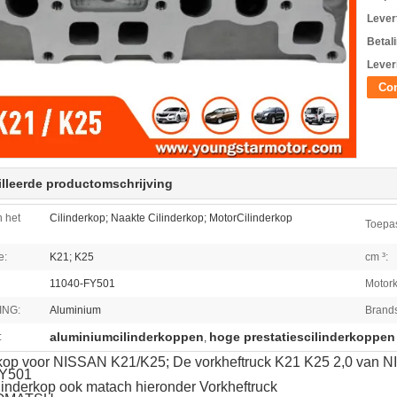
Levert
Betal
Lever
Con
lleerde productomschrijving
 het
Cilinderkop; Naakte Cilinderkop; MotorCilinderkop
Toepas
e:
K21; K25
cm ³:
11040-FY501
Motork
ING:
Aluminium
Brands
aluminiumcilinderkoppen
hoge prestatiescilinderkoppen
:
,
rkop voor NISSAN K21/K25; De vorkheftruck K21 K25 2,0 van 
FY501
inderkop ook matach hieronder Vorkheftruck