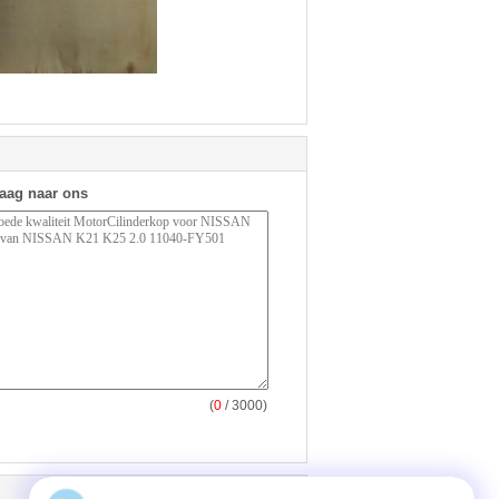
raag naar ons
(
0
/ 3000)