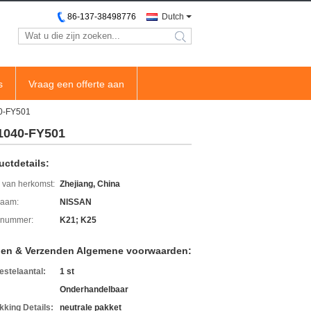
86-137-38498776
Dutch
search
s
Vraag een offerte aan
40-FY501
11040-FY501
uctdetails:
 van herkomst:
Zhejiang, China
aam:
NISSAN
lnummer:
K21; K25
len & Verzenden Algemene voorwaarden:
estelaantal:
1 st
Onderhandelbaar
kking Details:
neutrale pakket