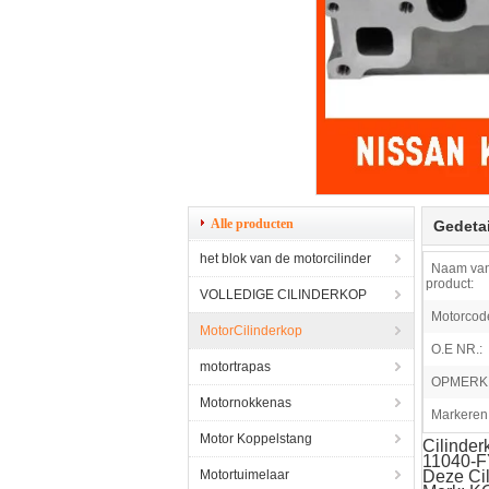
Alle producten
Gedetai
het blok van de motorcilinder
Naam van
product:
VOLLEDIGE CILINDERKOP
Motorcod
MotorCilinderkop
O.E NR.:
motortrapas
OPMERK
Motornokkenas
Markeren
Motor Koppelstang
Cilinde
11040-
Motortuimelaar
Deze Cil