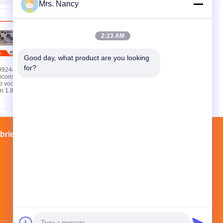
Mrs. Nancy
2:23 AM
Good day, what product are you looking 
for?
99244
Aluminium
constructie 4
motorcilinderkop voor
op voor Corsa
Chevrolet Corsa 1.4
n 1.8
met bewerkte
oppervlakte en 60000
km garantie
brieksreis
Contacten
Sitemap
NO.3 GUANGFU HOME, HOUJIAO,
YUHUAN, ZHEJIANG, CHINA
youngstar@youngstarmotor.com