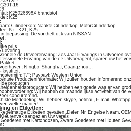
KOMATSU
FG30T-16
06
ntal: K25026698X brandstof
del: K25
:
aam: Cilinderkop; Naakte Cilinderkop; MotorCilinderkop
eer Nr. : K21; K25
an toepassing: De vorkheftruck van NISSAN
el
:
:
jke prijs
e Levering
ssionele de Uitvoerervaring: Zes Jaar Ervarings in Uitvoeren o
ofessionele Ervaring van de de Uitvoeragent, sparen uw het ve
 Pakket
itvoerhaven: Ningbo, Shanghai, Guangzhou…
 kwaliteit
ingstermijn: T/T; Paypayl; Western Union
centste Producteninformatie: Wij zullen houden informerend on
lde producten
cheidenheidsproducten: Wij hebben een goede waaier van prod
oopbevordering: Wij hebben de maandelijkse activiteit van de v
 zeer concurrerend.
hikte Mededeling: Wij hebben skype, hotmail, E-mail; Whatapp
ven welke manier!
ing en Etiketten:
Regelmatige Etiketten bevatten „Delen Nr, Engelse Naam, OEM
 Kleurenvak aangezien Uw vereis
k Goederen met Kartondozen, Zware Goederen met Houten Geval
n: