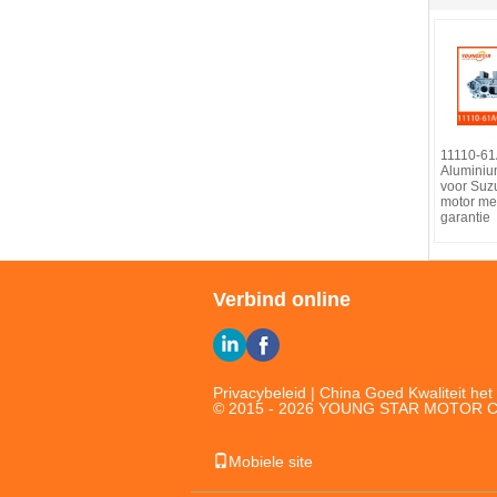
11110-6
Aluminiu
voor Suz
motor me
garantie
Verbind online
Privacybeleid
| China Goed Kwaliteit het 
© 2015 - 2026 YOUNG STAR MOTOR CO.,
Mobiele site