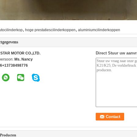
,
,
utocilinderkop
hoge prestatiescilinderkoppen
aluminiumcilinderkoppen
tgegevens
Direct Stuur uw aanv
STAR MOTOR CO.,LTD.
persoon:
Ms. Nancy
6+13738498776
 Producten