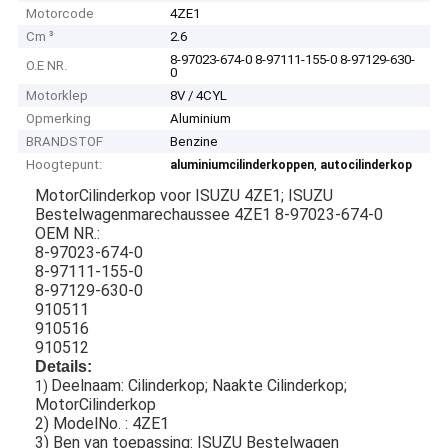
Motorcode
4ZE1
Cm ³
2.6
8-97023-674-0 8-97111-155-0 8-97129-630-
O.E NR.
0
Motorklep
8V / 4CYL
Opmerking
Aluminium
BRANDSTOF
Benzine
Hoogtepunt:
,
aluminiumcilinderkoppen
autocilinderkop
MotorCilinderkop voor ISUZU 4ZE1; ISUZU
Bestelwagenmarechaussee 4ZE1 8-97023-674-0
OEM NR.:
8-97023-674-0
8-97111-155-0
8-97129-630-0
910511
910516
910512
Details:
Deelnaam: Cilinderkop; Naakte Cilinderkop;
1)
MotorCilinderkop
2) ModelNo. : 4ZE1
3) Ben van toepassing: ISUZU Bestelwagen