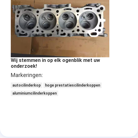
Over ons
Fabriekstocht
Kwaliteitscontrole
Neem contact met ons op
Wij stemmen in op elk ogenblik met uw
Chat Nu
onderzoek!
Markeringen:
autocilinderkop
hoge prestatiescilinderkoppen
het blok van de motorcilinder
aluminiumcilinderkoppen
VOLLEDIGE CILINDERKOP
MotorCilinderkop
motortrapas