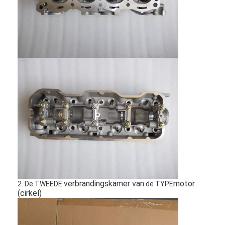
Thuis
verbrandingskamer van
motor
2. De TWEEDE
de TYPE
Producten
(cirkel)
Video's