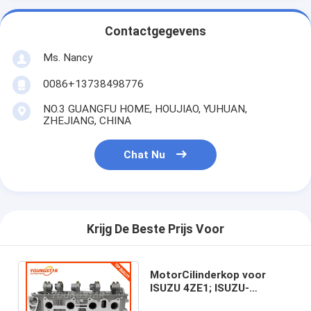
Motornokkenas
Contactgegevens
Motor Koppelstang
Ms. Nancy
Motortuimelaar
0086+13738498776
Motor van een autokleppen
NO.3 GUANGFU HOME, HOUJIAO, YUHUAN,
ZHEJIANG, CHINA
Cilinderkopreparaties
Chat Nu
TRAPASkatrol
cilinderkoppakking
auto turbolader
Krijg De Beste Prijs Voor
De Pomp van de autoleiding
MotorCilinderkop voor
Automobiele Motoronderdelen
ISUZU 4ZE1; ISUZU-
Bestelwagenmarechaussee