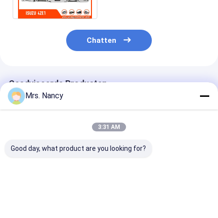
4ZE1 8-97023-674-0
motorklepknop
Chatten
Geadviseerde Producten
Mrs. Nancy
3:31 AM
Good day, what product are you looking for?
11110-61A00-000
Aluminium
Aluminium leg
Aluminium
motorcilinderkop
cilinderkop vo
cilinderkop voor
voor Benz OM607
Ford Transit 2
Suzuki G16A-8V-
met 60000 KMS-
TDCI met 600
motor met 60000
garantie
garantie
Beste prijs
Beste prijs
Beste pri
KMS garantie