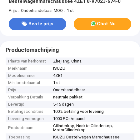
Bestelwagenmarechaussee 4ZE1 8-97023-674-0
Prijs：Onderhandelbaar
MOQ：1 st
Beste prijs
Chat Nu
Productomschrijving
Plaats van herkomst
Zhejiang, China
Merknaam
ISUZU
Modelnummer
4ZE1
Min. bestelaantal
1 st
Prijs
Onderhandelbaar
Verpakking Details
neutrale pakket
Levertijd
5-15 dagen
Betalingscondities
100% betaling voor levering
Levering vermogen
1000 PCs/maand
Cilinderkop; Naakte Cilinderkop;
Productnaam
MotorCilinderkop
Toepassing
ISUZU Bestelwagen Marechaussee