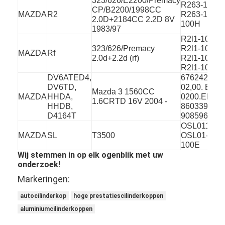
323/626/E2200/Premacy
R263-10-10
CP/B2200/1998CC
MAZDA
R2
R263-10-
2.0D+2184CC 2.2D 8V
100H
1983/97
R2l1-10-10
323/626/Premacy
R2l1-10-10
MAZDA
Rf
2.0d+2.2d (rf)
R2l1-10-10
R2l1-10-10
DV6ATED4,
676242,
DV6TD,
02,00. EH
Mazda 3 1560CC
MAZDA
HHDA,
0200.EH
1.6CRTD 16V 2004 -
HHDB,
8603391 A
D4164T
908596
OSL011010
MAZDA
SL
T3500
OSL01-10-
100E
Wij stemmen in op elk ogenblik met uw
onderzoek!
Markeringen:
autocilinderkop
hoge prestatiescilinderkoppen
aluminiumcilinderkoppen