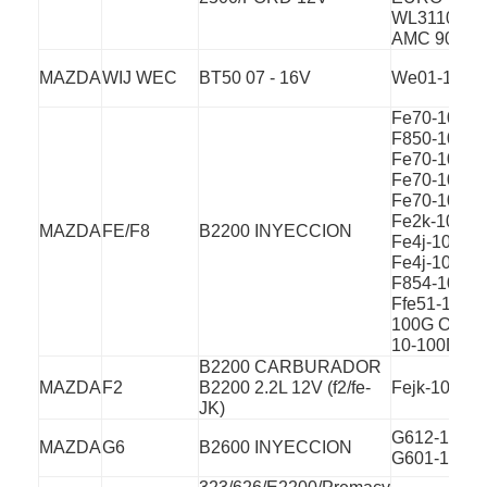
motorklepknop
WL311010
AMC 90874
MAZDA
WIJ WEC
BT50 07 - 16V
We01-10-10
Fe70-10-10
F850-10-10
Fe70-10-10
Fe70-10-10
Fe70-10-10
Fe2k-10-10
MAZDA
FE/F8
B2200 INYECCION
Fe4j-10-10
Fe4j-10-10
F854-10-10
Ffe51-10-
100G Ok900
10-100D
B2200 CARBURADOR
MAZDA
F2
B2200 2.2L 12V (f2/fe-
Fejk-10-10
JK)
G612-10-10
MAZDA
G6
B2600 INYECCION
G601-10-10