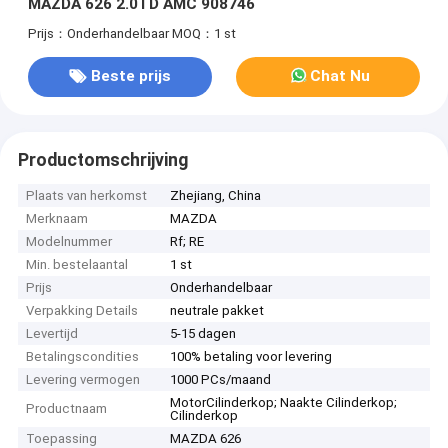
MAZDA 626 2.0TD AMC 908746
Prijs：Onderhandelbaar
MOQ：1 st
Beste prijs
Chat Nu
Productomschrijving
Plaats van herkomst
Zhejiang, China
Merknaam
MAZDA
Modelnummer
Rf; RE
Min. bestelaantal
1 st
Prijs
Onderhandelbaar
Verpakking Details
neutrale pakket
Levertijd
5-15 dagen
Betalingscondities
100% betaling voor levering
Levering vermogen
1000 PCs/maand
MotorCilinderkop; Naakte Cilinderkop;
Productnaam
Cilinderkop
Toepassing
MAZDA 626