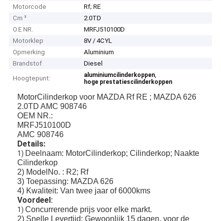
Motorcode
Rf; RE
Cm ³
2.0TD
O.E NR.
MRFJ510100D
Motorklep
8V / 4CYL
Opmerking
Aluminium
Brandstof
Diesel
,
aluminiumcilinderkoppen
Hoogtepunt:
hoge prestatiescilinderkoppen
MotorCilinderkop voor MAZDA Rf RE ; MAZDA 626
2.0TD AMC 908746
OEM NR.:
MRFJ510100D
AMC 908746
Details:
Deelnaam: MotorCilinderkop; Cilinderkop; Naakte
1)
Cilinderkop
2) ModelNo. : R2; Rf
3) Toepassing: MAZDA 626
4) Kwaliteit: Van twee jaar of 6000kms
Voordeel
:
Concurrerende prijs voor elke markt.
1)
2) Snelle Levertijd: Gewoonlijk 15 dagen, voor de