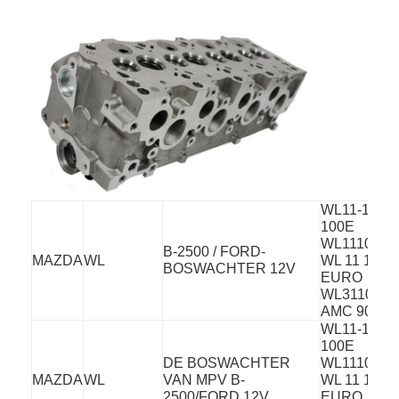
Motornokkenas
Motor Koppelstang
Motortuimelaar
Motor van een autokleppen
Cilinderkopreparaties
TRAPASkatrol
WL11-10-
100E
WL1110100
cilinderkoppakking
B-2500 / FORD-
MAZDA
WL
WL 11 10 1
BOSWACHTER 12V
EURO
auto turbolader
WL311010
AMC 90874
De Pomp van de autoleiding
WL11-10-
100E
DE BOSWACHTER
WL1110100
Automobiele Motoronderdelen
MAZDA
WL
VAN MPV B-
WL 11 10 1
2500/FORD 12V
EURO