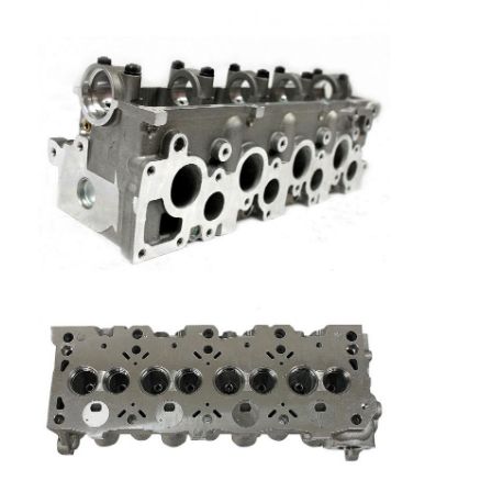
Over ons
Fabriekstocht
Kwaliteitscontrole
Neem contact met ons op
Chat Nu
het blok van de motorcilinder
VOLLEDIGE CILINDERKOP
MotorCilinderkop
motortrapas