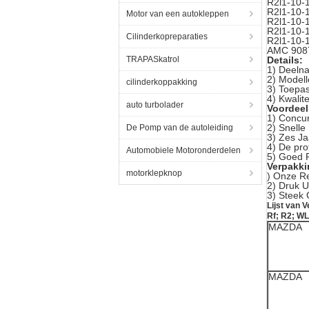
R2l1-10-
R2l1-10-
Motor van een autokleppen
R2l1-10-
R2l1-10-
Cilinderkopreparaties
R2l1-10-
AMC 908
TRAPASkatrol
Details:
1) Deelna
2) Modell
cilinderkoppakking
3) Toepa
4) Kwalit
auto turbolader
Voordeel
1)
Concur
2)
Snelle 
De Pomp van de autoleiding
3)
Zes Ja
4)
De pro
Automobiele Motoronderdelen
5) Goed P
Verpakki
motorklepknop
)
Onze Re
2) Druk 
3) Steek
Lijst van
Rf; R2; WL
MAZDA
MAZDA