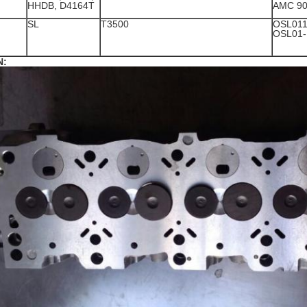
HHDB, D4164T
AMC 90
SL
T3500
OSL01
OSL01-
N: