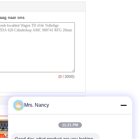
raag naar ons
(
0
/ 3000)
Mrs. Nancy
11:21 PM
Good day, what product are you looking 