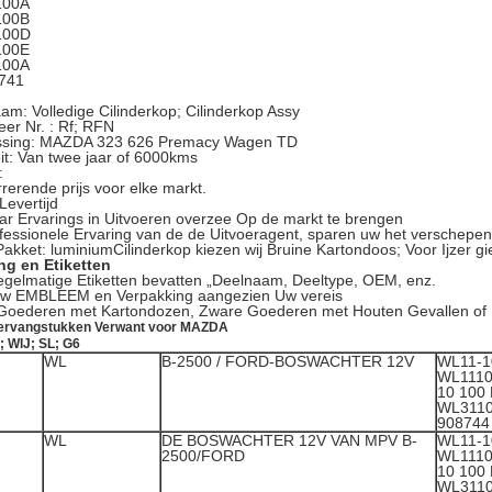
100A
100B
100D
100E
100A
741
am: Volledige Cilinderkop; Cilinderkop Assy
eer Nr. : Rf; RFN
ssing: MAZDA 323 626 Premacy Wagen TD
eit: Van twee jaar of 6000kms
:
rerende prijs voor elke markt.
Levertijd
ar Ervarings in Uitvoeren overzee Op de markt te brengen
fessionele Ervaring van de de Uitvoeragent, sparen uw het verschepen
akket: luminiumCilinderkop kiezen wij Bruine Kartondoos; Voor Ijzer gi
ng en Etiketten
gelmatige Etiketten bevatten „Deelnaam, Deeltype, OEM, enz.
Uw EMBLEEM en Verpakking aangezien Uw vereis
 Goederen met Kartondozen, Zware Goederen met Houten Gevallen of 
 Vervangstukken Verwant voor MAZDA
; WIJ; SL; G6
WL
B-2500 / FORD-BOSWACHTER 12V
WL11-1
WL1110
10 100
WL311
908744
WL
DE BOSWACHTER 12V VAN MPV B-
WL11-1
2500/FORD
WL1110
10 100
WL311