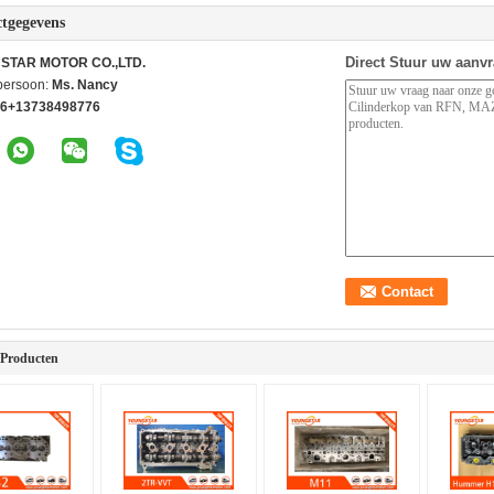
tgegevens
Direct Stuur uw aanv
STAR MOTOR CO.,LTD.
persoon:
Ms. Nancy
6+13738498776
 Producten