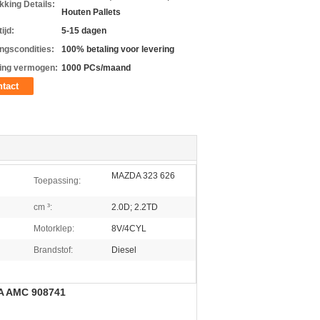
kking Details:
Houten Pallets
ijd:
5-15 dagen
ingscondities:
100% betaling voor levering
ing vermogen:
1000 PCs/maand
tact
MAZDA 323 626
Toepassing:
cm ³:
2.0D; 2.2TD
Motorklep:
8V/4CYL
Brandstof:
Diesel
0A AMC 908741