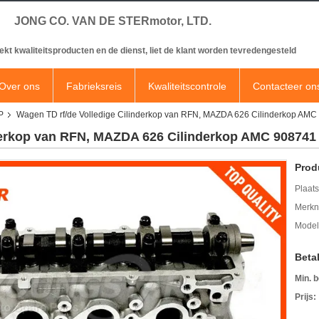
JONG CO. VAN DE STERmotor, LTD.
ekt kwaliteitsproducten en de dienst, liet de klant worden tevredengesteld
Over ons
Fabrieksreis
Kwaliteitscontrole
Contacteer on
P
Wagen TD rf/de Volledige Cilinderkop van RFN, MAZDA 626 Cilinderkop A
nderkop van RFN, MAZDA 626 Cilinderkop AMC 9087
Prod
Plaats
Merkn
Mode
Beta
Min. b
Prijs: