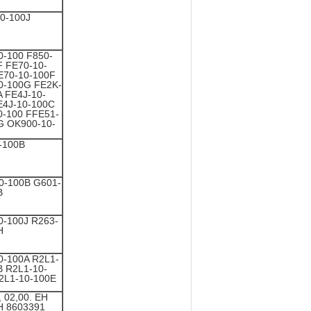
0-100J
0-100 F850-
F FE70-10-
E70-10-100F
0-100G FE2K-
A FE4J-10-
E4J-10-100C
0-100 FFE51-
G OK900-10-
0-100B
0-100B G601-
B
0-100J R263-
H
0-100A R2L1-
B R2L1-10-
2L1-10-100E
 02,00. EH
H 8603391