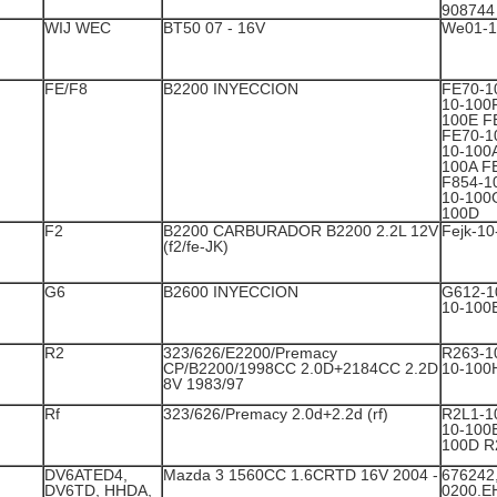
908744
WIJ WEC
BT50 07 - 16V
We01-1
FE/F8
B2200 INYECCION
FE70-1
10-100
100E F
FE70-1
10-100
100A F
F854-1
10-100
100D
F2
B2200 CARBURADOR B2200 2.2L 12V
Fejk-1
(f2/fe-JK)
G6
B2600 INYECCION
G612-1
10-100
R2
323/626/E2200/Premacy
R263-1
CP/B2200/1998CC 2.0D+2184CC 2.2D
10-100
8V 1983/97
Rf
323/626/Premacy 2.0d+2.2d (rf)
R2L1-1
10-100
100D R
DV6ATED4,
Mazda 3 1560CC 1.6CRTD 16V 2004 -
676242,
DV6TD, HHDA,
0200.E