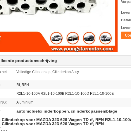
Verpa
Levert
Betal
Lever
Con
lleerde productomschrijving
 het
Volledige Cilinderkop; Cilinderkop Assy
e:
Rf; RFN
R2L1-10-100A R2L1-10-100B R2L1-10-100D R2L1-10-100E
ING:
Aluminium
automobielcilinderkoppen
cilinderkopassemblage
:
,
e Cilinderkop voor MAZDA 323 626 Wagen TD rf; RFN R2L1-10-10
e Cilinderkop voor MAZDA 323 626 Wagen TD rf; RFN
: