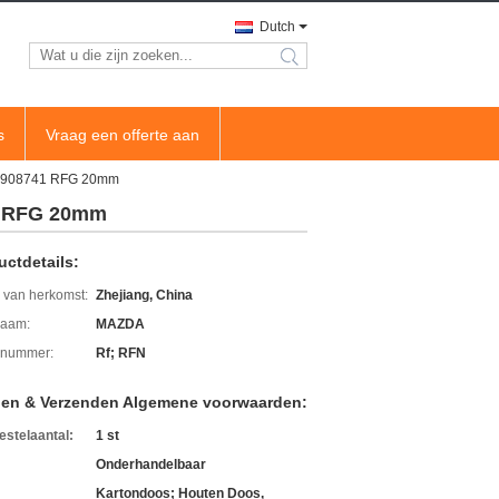
Dutch
search
s
Vraag een offerte aan
MC 908741 RFG 20mm
41 RFG 20mm
uctdetails:
 van herkomst:
Zhejiang, China
aam:
MAZDA
lnummer:
Rf; RFN
len & Verzenden Algemene voorwaarden:
estelaantal:
1 st
Onderhandelbaar
Kartondoos; Houten Doos,