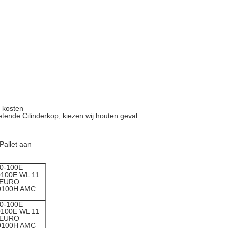
 kosten
etende Cilinderkop, kiezen wij houten geval.
Pallet aan
0-100E
100E WL 11
 EURO
0100H AMC
0-100E
100E WL 11
 EURO
0100H AMC