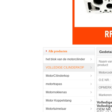
Alle producten
Gedetai
het blok van de motorcilinder
Naam van
product:
VOLLEDIGE CILINDERKOP
Motorcod
MotorCilinderkop
O.E NR.:
motortrapas
OPMERK
Motornokkenas
Markeren
Motor Koppelstang
Volledig
Volledig
Motortuimelaar
OEM NR.