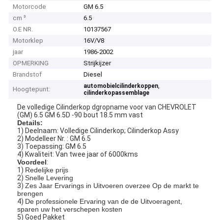
Motorcode
GM 6.5
cm ³
6.5
O.E NR.
10137567
Motorklep
16V/V8
jaar
1986-2002
OPMERKING
Strijkijzer
Brandstof
Diesel
,
automobielcilinderkoppen
Hoogtepunt:
cilinderkopassemblage
De volledige Cilinderkop dgropname voor van CHEVROLET
(GM) 6.5 GM 6.5D -90 bout 18.5 mm vast
Details:
1) Deelnaam: Volledige Cilinderkop; Cilinderkop Assy
2) Modelleer Nr. : GM 6.5
3) Toepassing: GM 6.5
4) Kwaliteit: Van twee jaar of 6000kms
Voordeel
:
1)
Redelijke prijs
2)
Snelle Levering
3)
Zes Jaar Ervarings in Uitvoeren overzee Op de markt te
brengen
4)
De professionele Ervaring van de de Uitvoeragent,
sparen uw het verschepen kosten
5) Goed Pakket