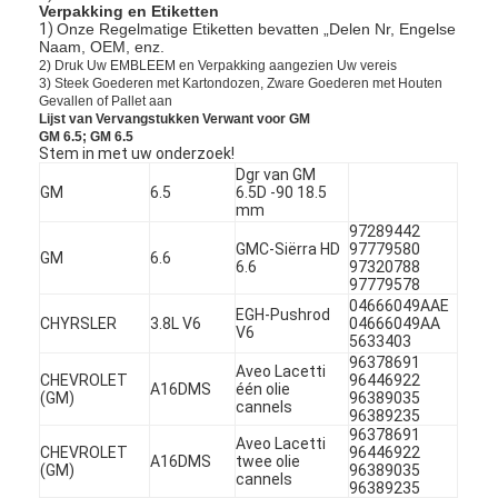
Verpakking en Etiketten
1)
Onze Regelmatige Etiketten bevatten „Delen Nr, Engelse
Naam, OEM, enz.
2) Druk Uw EMBLEEM en Verpakking aangezien Uw vereis
3) Steek Goederen met Kartondozen, Zware Goederen met Houten
Gevallen of Pallet aan
Lijst van Vervangstukken Verwant voor GM
GM 6.5; GM 6.5
Stem in met uw onderzoek!
Dgr van GM
GM
6.5
6.5D -90 18.5
mm
97289442
GMC-Siërra HD
97779580
GM
6.6
6.6
97320788
97779578
04666049AAE
EGH-Pushrod
CHYRSLER
3.8L V6
04666049AA
V6
5633403
96378691
Aveo Lacetti
CHEVROLET
96446922
A16DMS
één olie
(GM)
96389035
cannels
96389235
96378691
Aveo Lacetti
CHEVROLET
96446922
A16DMS
twee olie
(GM)
96389035
cannels
96389235