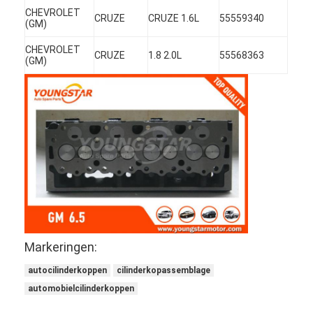
CHEVROLET
CRUZE
CRUZE 1.6L
55559340
(GM)
CHEVROLET
CRUZE
1.8 2.0L
55568363
(GM)
Thuis
Markeringen:
Producten
autocilinderkoppen
cilinderkopassemblage
automobielcilinderkoppen
Video's