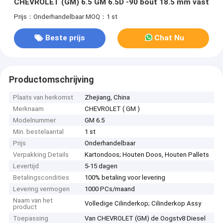
CHEVROLET (GM) 6.5 GM 6.5D -90 bout 18.5 mm vast
Prijs：Onderhandelbaar
MOQ：1 st
Beste prijs
Chat Nu
Productomschrijving
Plaats van herkomst
Zhejiang, China
Merknaam
CHEVROLET ( GM )
Modelnummer
GM 6.5
Min. bestelaantal
1 st
Prijs
Onderhandelbaar
Verpakking Details
Kartondoos; Houten Doos, Houten Pallets
Levertijd
5-15 dagen
Betalingscondities
100% betaling voor levering
Levering vermogen
1000 PCs/maand
Naam van het
Volledige Cilinderkop; Cilinderkop Assy
product
Toepassing
Van CHEVROLET (GM) de Oogstv8 Diesel