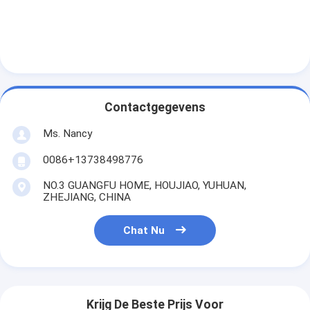
Over ons
Fabriekstocht
Kwaliteitscontrole
Neem contact met ons op
Contactgegevens
Ms. Nancy
Chat Nu
0086+13738498776
NO.3 GUANGFU HOME, HOUJIAO, YUHUAN,
het blok van de motorcilinder
ZHEJIANG, CHINA
VOLLEDIGE CILINDERKOP
Chat Nu
MotorCilinderkop
motortrapas
Krijg De Beste Prijs Voor