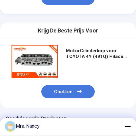
Motornokkenas
Motor Koppelstang
Krijg De Beste Prijs Voor
Motortuimelaar
Motor van een autokleppen
MotorCilinderkop voor
TOYOTA 4Y (491Q) Hilace
Cilinderkopreparaties
2.4 11101-73020 Benzine
8V 4CYL 1986-
TRAPASkatrol
cilinderkoppakking
Chatten
auto turbolader
De Pomp van de autoleiding
Geadviseerde Producten
Automobiele Motoronderdelen
Mrs. Nancy