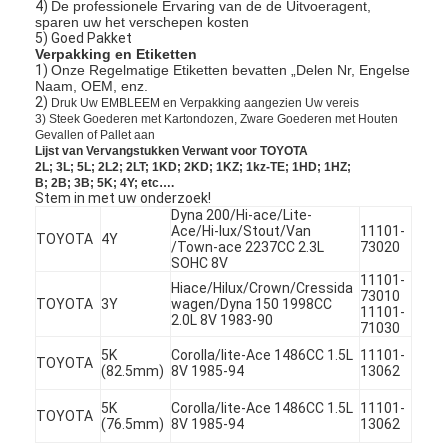
4)
De professionele Ervaring van de de Uitvoeragent,
sparen uw het verschepen kosten
5) Goed Pakket
Verpakking en Etiketten
1)
Onze Regelmatige Etiketten bevatten „Delen Nr, Engelse
Naam, OEM, enz.
2)
Druk Uw EMBLEEM en Verpakking aangezien Uw vereis
3) Steek Goederen met Kartondozen, Zware Goederen met Houten
Gevallen of Pallet aan
Lijst van Vervangstukken Verwant voor TOYOTA
2L; 3L; 5L; 2L2; 2LT; 1KD; 2KD; 1KZ; 1kz-TE; 1HD; 1HZ;
B; 2B; 3B; 5K; 4Y; etc….
Stem in met uw onderzoek!
Dyna 200/Hi-ace/Lite-
Ace/Hi-lux/Stout/Van
11101-
TOYOTA
4Y
/Town-ace 2237CC 2.3L
73020
SOHC 8V
11101-
Hiace/Hilux/Crown/Cressida
73010
TOYOTA
3Y
wagen/Dyna 150 1998CC
11101-
2.0L 8V 1983-90
71030
Thuis
5K
Corolla/lite-Ace 1486CC 1.5L
11101-
TOYOTA
(82.5mm)
8V 1985-94
13062
Producten
5K
Corolla/lite-Ace 1486CC 1.5L
11101-
TOYOTA
Video's
(76.5mm)
8V 1985-94
13062