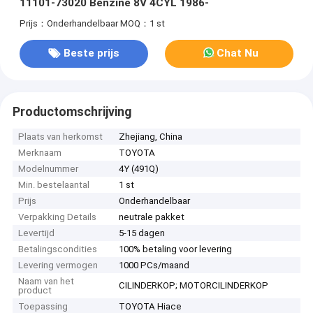
11101-73020 Benzine 8V 4CYL 1986-
Prijs：Onderhandelbaar
MOQ：1 st
Beste prijs
Chat Nu
Productomschrijving
Plaats van herkomst
Zhejiang, China
Merknaam
TOYOTA
Modelnummer
4Y (491Q)
Min. bestelaantal
1 st
Prijs
Onderhandelbaar
Verpakking Details
neutrale pakket
Levertijd
5-15 dagen
Betalingscondities
100% betaling voor levering
Levering vermogen
1000 PCs/maand
Naam van het
CILINDERKOP; MOTORCILINDERKOP
product
Toepassing
TOYOTA Hiace