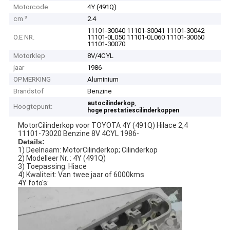
Motorcode
4Y (491Q)
cm ³
2.4
11101-30040 11101-30041 11101-30042
O.E NR.
11101-0L050 11101-0L060 11101-30060
11101-30070
Motorklep
8V/4CYL
jaar
1986-
OPMERKING
Aluminium
Brandstof
Benzine
,
autocilinderkop
Hoogtepunt:
hoge prestatiescilinderkoppen
MotorCilinderkop voor TOYOTA 4Y (491Q) Hilace 2,4
11101-73020 Benzine 8V 4CYL 1986-
Details:
1) Deelnaam: MotorCilinderkop; Cilinderkop
2) Modelleer Nr. : 4Y (491Q)
3) Toepassing: Hiace
4) Kwaliteit: Van twee jaar of 6000kms
4Y foto's: