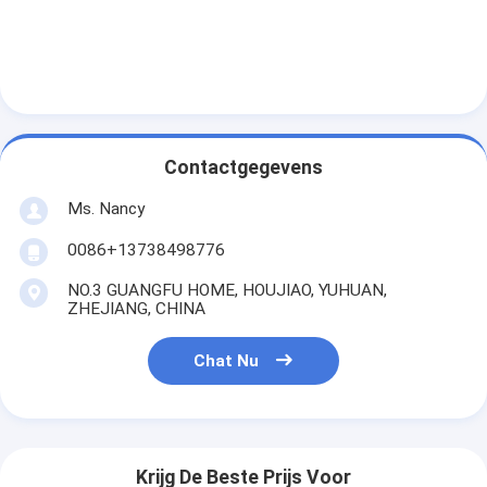
Over ons
Fabriekstocht
Kwaliteitscontrole
Neem contact met ons op
Contactgegevens
Ms. Nancy
Chat Nu
0086+13738498776
NO.3 GUANGFU HOME, HOUJIAO, YUHUAN,
ZHEJIANG, CHINA
het blok van de motorcilinder
VOLLEDIGE CILINDERKOP
Chat Nu
MotorCilinderkop
motortrapas
Krijg De Beste Prijs Voor