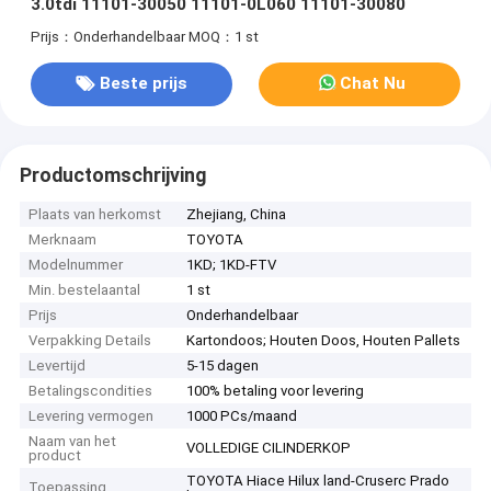
3.0tdi 11101-30050 11101-0L060 11101-30080
Prijs：Onderhandelbaar
MOQ：1 st
Beste prijs
Chat Nu
Productomschrijving
Plaats van herkomst
Zhejiang, China
Merknaam
TOYOTA
Modelnummer
1KD; 1KD-FTV
Min. bestelaantal
1 st
Prijs
Onderhandelbaar
Verpakking Details
Kartondoos; Houten Doos, Houten Pallets
Levertijd
5-15 dagen
Betalingscondities
100% betaling voor levering
Levering vermogen
1000 PCs/maand
Naam van het
VOLLEDIGE CILINDERKOP
product
TOYOTA Hiace Hilux land-Cruserc Prado
Toepassing