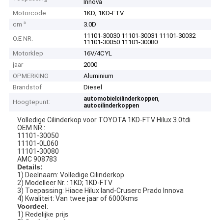
Innova
Motorcode
1KD; 1KD-FTV
cm ³
3.0D
11101-30030 11101-30031 11101-30032
O.E NR.
11101-30050 11101-30080
Motorklep
16V/4CYL
jaar
2000
OPMERKING
Aluminium
Brandstof
Diesel
,
automobielcilinderkoppen
Hoogtepunt:
autocilinderkoppen
Volledige Cilinderkop voor TOYOTA 1KD-FTV Hilux 3.0tdi
OEM NR.:
11101-30050
11101-0L060
11101-30080
AMC 908783
Details:
1) Deelnaam: Volledige Cilinderkop
2) Modelleer Nr. : 1KD; 1KD-FTV
3) Toepassing: Hiace Hilux land-Cruserc Prado Innova
4) Kwaliteit: Van twee jaar of 6000kms
Voordeel
:
1)
Redelijke prijs