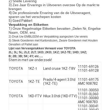
2)
Snelle Levering
3)
Zes Jaar Ervarings in Uitvoeren overzee Op de markt te
brengen
4)
De professionele Ervaring van de de Uitvoeragent,
sparen uw het verschepen kosten
5) Goed Pakket
Verpakking en Etiketten
1)
Onze Regelmatige Etiketten bevatten „Delen Nr, Engelse
Naam, OEM, enz.
2) Druk Uw EMBLEEM en Verpakking aangezien Uw vereis
3) Steek Goederen met Kartondozen, Zware Goederen met Houten
Gevallen of Pallet aan
Lijst van Vervangstukken Verwant voor TOYOTA
2L; 3L; 5L; 2L2; 2LT; 1KD; 2KD; 1KZ; 1KZ-TE; 1HD; 1HZ;
B; 2B; 3B; 5K; 4Y; etc….
Stem in met uw onderzoek!
11101-69126
TOYOTA
1KZ-t
Land cruse 1KZ-T8V
11101-69128
Prado/4-agent 3.0td
11101-69175
TOYOTA
1KZ-TE
(1KZ-TE)
AMC 908782
11101-30050
11101-0L060
TOYOTA
1KD-FTV
Hilux 3.0tdi (1KD-FTV)
11101-30080
AMC 908783
11101-30041
11101-30042