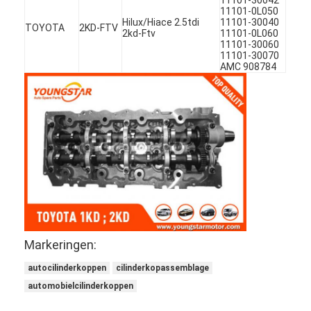
11101-0L050
Hilux/Hiace 2.5tdi
11101-30040
TOYOTA
2KD-FTV
2kd-Ftv
11101-0L060
11101-30060
11101-30070
AMC 908784
Thuis
Markeringen:
Producten
autocilinderkoppen
cilinderkopassemblage
automobielcilinderkoppen
Video's