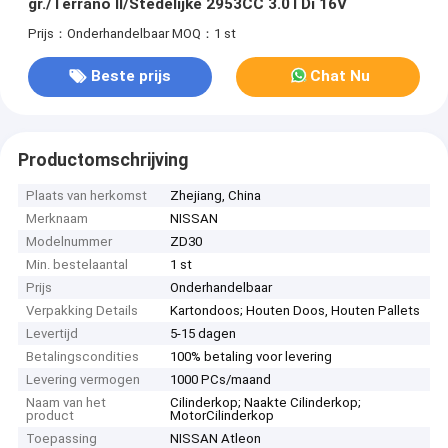
gr./Terrano II/Stedelijke 2953CC 3.0TDi 16V
Prijs：Onderhandelbaar
MOQ：1 st
Beste prijs
Chat Nu
Productomschrijving
Plaats van herkomst
Zhejiang, China
Merknaam
NISSAN
Modelnummer
ZD30
Min. bestelaantal
1 st
Prijs
Onderhandelbaar
Verpakking Details
Kartondoos; Houten Doos, Houten Pallets
Levertijd
5-15 dagen
Betalingscondities
100% betaling voor levering
Levering vermogen
1000 PCs/maand
Naam van het
Cilinderkop; Naakte Cilinderkop;
product
MotorCilinderkop
Toepassing
NISSAN Atleon