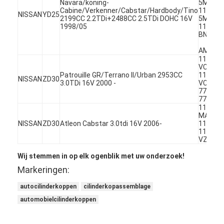
Navara/koning-
5M301
Cabine/Verkenner/Cabstar/Hardbody/Tino
11040-
NISSAN
YD25
2199CC 2.2TDi+2488CC 2.5TDi DOHC 16V
5M302
1998/05
11040-
BN360
AMC 90
11039-
VC101
Patrouille GR/Terrano II/Urban 2953CC
11039-
NISSAN
ZD30
3.0TDi 16V 2000 -
VC10A
770106
770106
11039-
MA70A
NISSAN
ZD30
Atleon Cabstar 3.0tdi 16V 2006-
11039V
11039-
VZ20B
Wij stemmen in op elk ogenblik met uw onderzoek!
Thuis
Markeringen:
autocilinderkoppen
cilinderkopassemblage
Producten
automobielcilinderkoppen
Video's