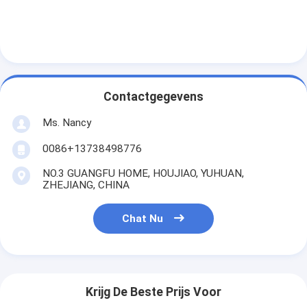
Over ons
Fabriekstocht
Kwaliteitscontrole
Contactgegevens
Neem contact met ons op
Ms. Nancy
Chat Nu
0086+13738498776
NO.3 GUANGFU HOME, HOUJIAO, YUHUAN,
ZHEJIANG, CHINA
het blok van de motorcilinder
Chat Nu
VOLLEDIGE CILINDERKOP
MotorCilinderkop
motortrapas
Krijg De Beste Prijs Voor