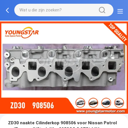
ZD30 naakte Cilinderkop 908506 voor Nissan Patrol