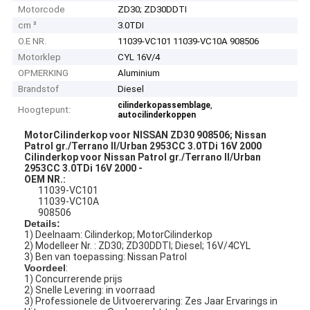
Motorcode
ZD30; ZD30DDTI
cm ³
3.0TDI
O.E NR.
11039-VC101 11039-VC10A 908506
Motorklep
CYL 16V/4
OPMERKING
Aluminium
Brandstof
Diesel
,
cilinderkopassemblage
Hoogtepunt:
autocilinderkoppen
MotorCilinderkop voor NISSAN ZD30 908506; Nissan
Patrol gr./Terrano II/Urban 2953CC 3.0TDi 16V 2000
Cilinderkop voor Nissan Patrol gr./Terrano II/Urban
2953CC 3.0TDi 16V 2000 -
OEM NR.:
11039-VC101
11039-VC10A
908506
Details:
1) Deelnaam: Cilinderkop; MotorCilinderkop
2) Modelleer Nr. : ZD30; ZD30DDTI; Diesel; 16V/4CYL
3) Ben van toepassing: Nissan Patrol
Voordeel
:
1) Concurrerende prijs
2) Snelle Levering: in voorraad
3) Professionele de Uitvoerervaring: Zes Jaar Ervarings in