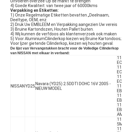
Uitvoeren overzee Op de markt te brengen
4) Goede Kwaliteit: van twee jaar of 60000kms
Verpakking en Etiketten:
1) Onze Regelmatige Etiketten bevatten „Deelnaam,
Deeltype, OEM, enz.
2) Druk Uw EMBLEEM en Verpakking aangezien Uw vereis
3) Bruine Kartondozen, Houten Pallet buiten.
4) Wij kunnen de verfdoos als klantenverzoek ook maken
5) Voor AluminiumCilinderkop kiezen wij Bruine Kartondoos;
Voor Ijzer gietende Cilinderkop, kiezen wij houten geval.
De lijst van Vervangstukken bracht voor de Volledige Cilinderkop
van NISSAN met elkaar in verband:
11039-
EC00A
11040-
EC00A
11040-
EC00C
Navara (YD25) 2.5DDTI DOHC 16V 2005 -
NISSAN
YD25
11039-
NIEUW MODEL
EB30A
11040-
EB30A
11040-
EB300
AMC 90
11040-
5M300
11040-