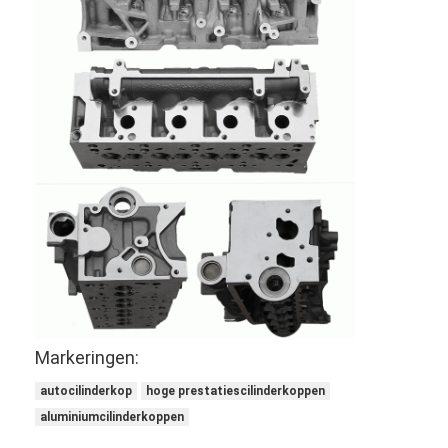
Over ons
Fabriekstocht
Kwaliteitscontrole
Neem contact met ons op
Chat Nu
het blok van de motorcilinder
VOLLEDIGE CILINDERKOP
Markeringen:
MotorCilinderkop
autocilinderkop
hoge prestatiescilinderkoppen
motortrapas
aluminiumcilinderkoppen