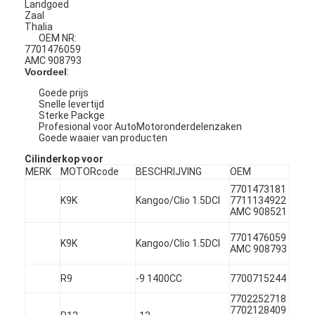
Landgoed
Zaal
Thalia
OEM NR:
7701476059
AMC 908793
Voordeel
:
Goede prijs
Snelle levertijd
Sterke Packge
Profesional voor AutoMotoronderdelenzaken
Goede waaier van producten
Cilinderkop voor
MERK
MOTORcode
BESCHRIJVING
OEM
7701473181
K9K
Kangoo/Clio 1.5DCI
7711134922
AMC 908521
7701476059
K9K
Kangoo/Clio 1.5DCI
AMC 908793
R9
-9 1400CC
7700715244
7702252718
7702128409