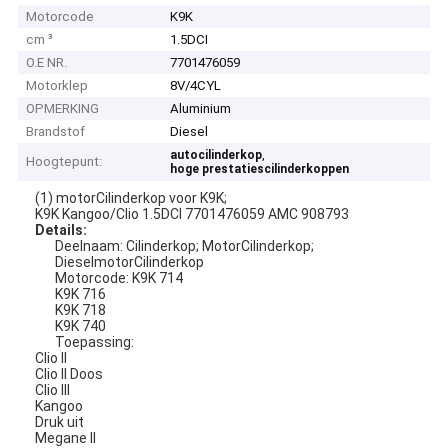
Motorcode
K9K
cm ³
1.5DCI
O.E NR.
7701476059
Motorklep
8V/4CYL
OPMERKING
Aluminium
Brandstof
Diesel
,
autocilinderkop
Hoogtepunt:
hoge prestatiescilinderkoppen
(1) motorCilinderkop voor K9K;
K9K Kangoo/Clio 1.5DCI 7701476059 AMC 908793
Details:
Deelnaam: Cilinderkop; MotorCilinderkop;
DieselmotorCilinderkop
Motorcode: K9K 714
K9K 716
K9K 718
K9K 740
Toepassing:
Clio II
Clio II Doos
Clio III
Kangoo
Druk uit
Megane II