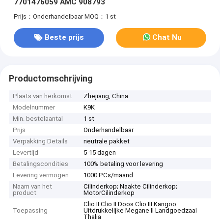
7701476059 AMC 908793
Prijs：Onderhandelbaar
MOQ：1 st
Beste prijs
Chat Nu
Productomschrijving
Plaats van herkomst
Zhejiang, China
Modelnummer
K9K
Min. bestelaantal
1 st
Prijs
Onderhandelbaar
Verpakking Details
neutrale pakket
Levertijd
5-15 dagen
Betalingscondities
100% betaling voor levering
Levering vermogen
1000 PCs/maand
Naam van het
Cilinderkop; Naakte Cilinderkop;
product
MotorCilinderkop
Clio II Clio II Doos Clio III Kangoo
Toepassing
Uitdrukkelijke Megane II Landgoedzaal
Thalia