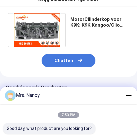
motorklepknop
MotorCilinderkop voor
K9K; K9K Kangoo/Clio
1.5DCI 7701476059 AMC
908793
Chatten
Geadviseerde Producten
Mrs. Nancy
7:53 PM
Good day, what product are you looking for?