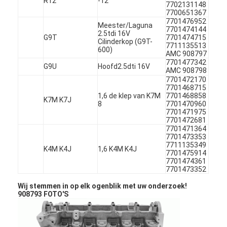
R12
-12
7702131148
7700651367
7701476952
Meester/Laguna
7701474144
2.5tdi 16V
G9T
7701474715
Cilinderkop (G9T-
7711135513
600)
AMC 908797
7701477342
G9U
Hoofd2.5dti 16V
AMC 908798
7701472170
7701468715
1,6 de klep van K7M
7701468858
K7M K7J
8
7701470960
7701471975
7701472681
7701471364
7701473353
7711135349
K4M K4J
1,6 K4M K4J
7701475914
7701474361
Thuis
7701473352
Wij stemmen in op elk ogenblik met uw onderzoek!
Producten
908793 FOTO'S
Video's