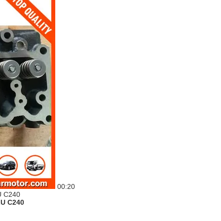
00:20
ZU C240