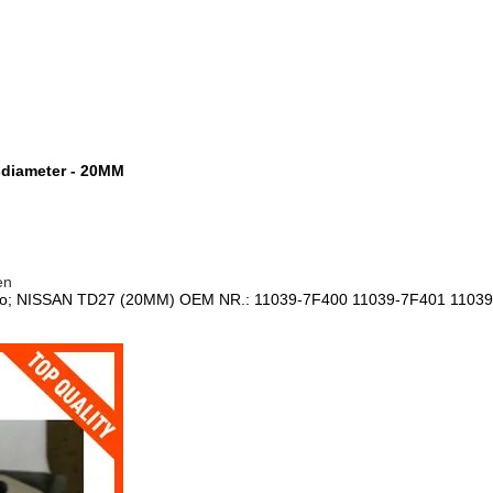
sdiameter - 20MM
en
rrano; NISSAN TD27 (20MM) OEM NR.: 11039-7F400 11039-7F401 1103